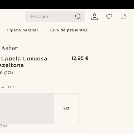
Procurar
Higiene pessoal
Guia de presentes
e Lapela Luxuosa
12,95 €
Azeitona
.8
(171)
 A COR
+13
COM