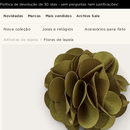
Política de devolução de 30 dias - sem perguntas nem justificações!
Novidades
Marcas
Mais vendidos
Archive Sale
Nova coleção
Joias e relógios
Acessórios para fato
Alfinetes de lapela
Flores de lapela