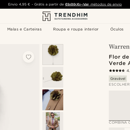
Envio
4,95 €
-
Grátis a partir de
Contacte-nos
49,00 €
-
Ver métodos de envio
Malas e Carteiras
Roupa e roupa interior
Óculos
Flor d
Verde 
4
Gravável
ESCOLHER
COMBINA 