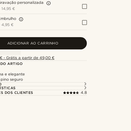
Gravação personalizada
+
14,95 €
Embrulho
+
4,95 €
ADICIONAR AO CARRINHO
€ - Grátis a partir de 49,00 €
 DO ARTIGO
a e elegante
 pino seguro
O
ÍSTICAS
ES DOS CLIENTES
4.8