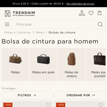
Envio
4,95 €
- Grátis a partir de
49,00 €
-
Ver métodos de envio
Procurar
Malas e Carteiras
Malas
Bolsas de cintura
Bolsa de cintura para homem
Malas
Malas em pele
Malas de
Malas par
ombro
portátil
13 Artigos
FILTROS
ORDENAR POR
Mais vendidos
-10%
-10%