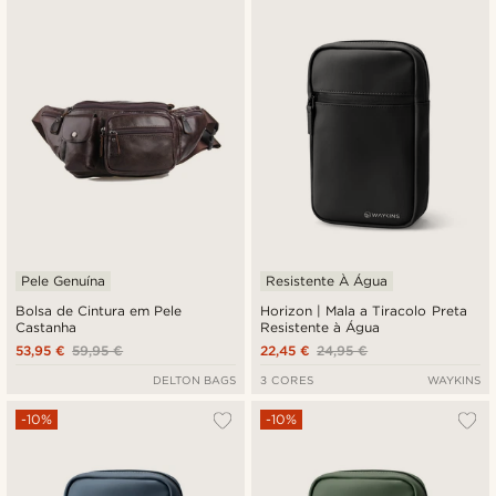
Novidades
Preço mais baixo
Preço mais alto
Pele Genuína
Resistente À Água
Bolsa de Cintura em Pele
Horizon | Mala a Tiracolo Preta
Castanha
Resistente à Água
53,95 €
59,95 €
22,45 €
24,95 €
DELTON BAGS
3 CORES
WAYKINS
-10%
-10%