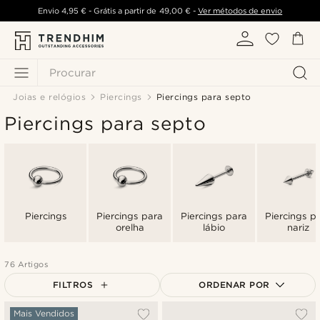
Envio
4,95 €
- Grátis a partir de
49,00 €
-
Ver métodos de envio
Procurar
Joias e relógios
Piercings
Piercings para septo
Piercings para septo
Piercings
Piercings para
Piercings para
Piercings p
orelha
lábio
nariz
76 Artigos
FILTROS
ORDENAR POR
Mais vendidos
Mais Vendidos