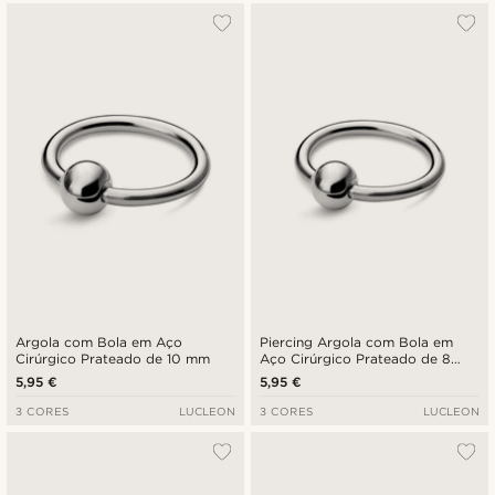
Argola com Bola em Aço
Piercing Argola com Bola em
Cirúrgico Prateado de 10 mm
Aço Cirúrgico Prateado de 8
mm
5,95 €
5,95 €
3 CORES
LUCLEON
3 CORES
LUCLEON