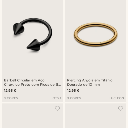
Barbell Circular em Aço
Piercing Argola em Titânio
Cirúrgico Preto com Picos de 8
Dourado de 10 mm
mm
12,95 €
12,95 €
3 CORES
OTSU
3 CORES
LUCLEON