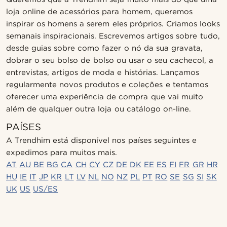
loja online de acessórios para homem, queremos
inspirar os homens a serem eles próprios. Criamos looks
semanais inspiracionais. Escrevemos artigos sobre tudo,
desde guias sobre como fazer o nó da sua gravata,
dobrar o seu bolso de bolso ou usar o seu cachecol, a
entrevistas, artigos de moda e histórias. Lançamos
regularmente novos produtos e coleções e tentamos
oferecer uma experiência de compra que vai muito
além de qualquer outra loja ou catálogo on-line.
PAÍSES
A Trendhim está disponível nos países seguintes e
expedimos para muitos mais.
AT
AU
BE
BG
CA
CH
CY
CZ
DE
DK
EE
ES
FI
FR
GR
HR
HU
IE
IT
JP
KR
LT
LV
NL
NO
NZ
PL
PT
RO
SE
SG
SI
SK
UK
US
US/ES