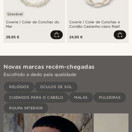
Gravável
Cowrie | Colar de Conchas do
Cowrie | Colar de Conchas e
Mar
Cordão Castanho-claro Reef
29,95 €
24,95 €
Novas marcas recém-chegadas
Escolhido a dedo pela qualidade
RELÓGIOS
ÓCULOS DE SOL
CUIDADOS PARA O CABELO
MALAS
PULSEIRAS
ROUPA INTERIOR