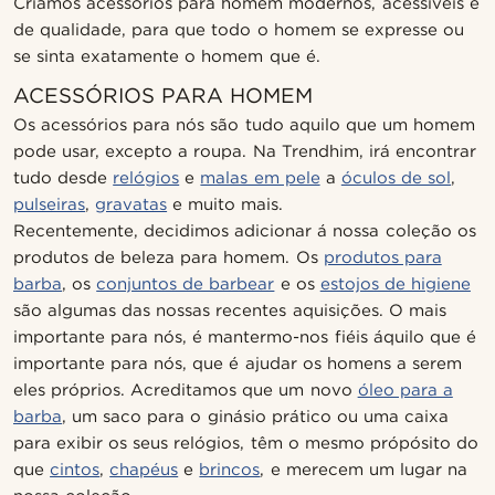
Criamos acessórios para homem modernos, acessíveis e
de qualidade, para que todo o homem se expresse ou
se sinta exatamente o homem que é.
ACESSÓRIOS PARA HOMEM
Os acessórios para nós são tudo aquilo que um homem
pode usar, excepto a roupa. Na Trendhim, irá encontrar
tudo desde
relógios
e
malas em pele
a
óculos de sol
,
pulseiras
,
gravatas
e muito mais.
Recentemente, decidimos adicionar á nossa coleção os
produtos de beleza para homem. Os
produtos para
barba
, os
conjuntos de barbear
e os
estojos de higiene
são algumas das nossas recentes aquisições. O mais
importante para nós, é mantermo-nos fiéis áquilo que é
importante para nós, que é ajudar os homens a serem
eles próprios. Acreditamos que um novo
óleo para a
barba
, um saco para o ginásio prático ou uma caixa
para exibir os seus relógios, têm o mesmo própósito do
que
cintos
,
chapéus
e
brincos
, e merecem um lugar na