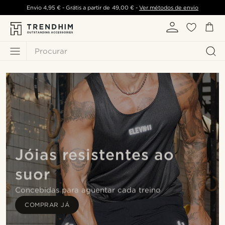
Envio
4,95 €
- Grátis a partir de
49,00 €
-
Ver métodos de envio
Procurar
Jóias resistentes ao
suor
Concebidas para aguentar cada treino
COMPRAR JÁ