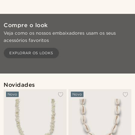
Compre o look
Veja como os nossos embaixadores usam os seus
acessórios favoritos
Compre o look
Com
EXPLORAR OS LOOKS
@jaimedeelgado
Novidades
Novo
Novo