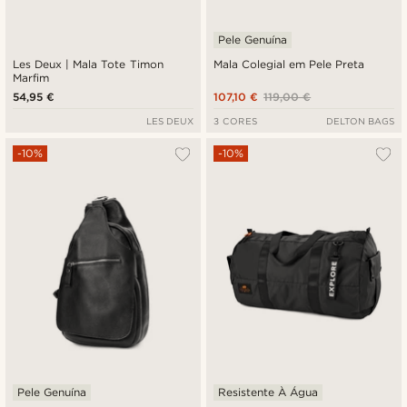
Pele Genuína
Les Deux | Mala Tote Timon
Mala Colegial em Pele Preta
Marfim
54,95 €
107,10 €
119,00 €
LES DEUX
3 CORES
DELTON BAGS
-10%
-10%
Pele Genuína
Resistente À Água