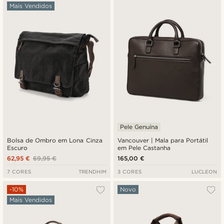
Mais Vendidos
Novidades
Preço mais baixo
Preço mais alto
Pele Genuína
Bolsa de Ombro em Lona Cinza
Vancouver | Mala para Portátil
Escuro
em Pele Castanha
62,95 €
69,95 €
165,00 €
7 CORES
TRENDHIM
3 CORES
LUCLEON
-10%
Novo
Mais Vendidos