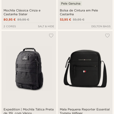
Pele Genuína
Mochila Clássica Cinza e
Bolsa de Cintura em Pele
Castanha Slater
Castanha
80,95 €
89,95 €
53,95 €
59,95 €
2 CORES
SALT & HIDE
DELTON BAGS
Expedition | Mochila Tática Preta
Mala Pequena Reporter Essential
de 35L com Vários
Tommy Hilfiger