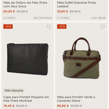
Mala de Ombro em Pele Preta
Mala Duffel Dobrável Preta
com Alça Única
Lealand
80,95 €
89,95 €
53,95 €
59,95 €
2 CORES
DELTON BAGS
4 CORES
LAZY BEAR
-10%
-10%
Pele Genuína
Capa para Portátil Pequena em
Mala para Portátil Verde e
Pele Preta Montreal
Castanha Shane
76,45 €
84,95 €
89,99 €
99,99 €