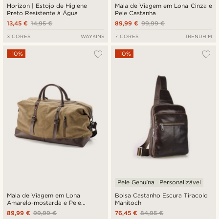
Horizon | Estojo de Higiene
Mala de Viagem em Lona Cinza e
Preto Resistente à Água
Pele Castanha
13,45 €
14,95 €
89,99 €
99,99 €
3 CORES
WAYKINS
7 CORES
TRENDHIM
-10%
-10%
Pele Genuína
Personalizável
Mala de Viagem em Lona
Bolsa Castanho Escura Tiracolo
Amarelo-mostarda e Pele
Manitoch
Castanha
89,99 €
99,99 €
76,45 €
84,95 €