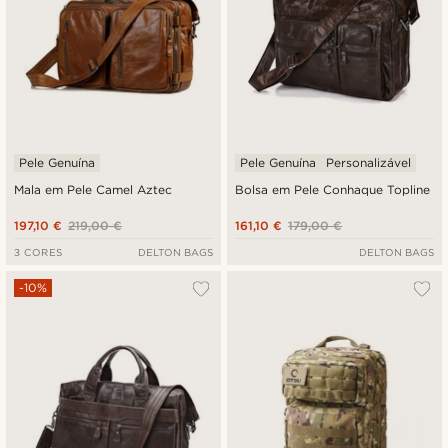
Pele Genuína
Pele Genuína
Personalizável
Mala em Pele Camel Aztec
Bolsa em Pele Conhaque Topline
197,10 €
219,00 €
161,10 €
179,00 €
3 CORES
DELTON BAGS
DELTON BAGS
-10%