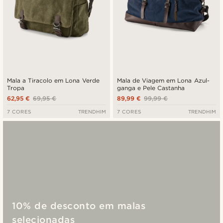
Mala a Tiracolo em Lona Verde
Mala de Viagem em Lona Azul-
Tropa
ganga e Pele Castanha
62,95 €
69,95 €
89,99 €
99,99 €
7 CORES
TRENDHIM
7 CORES
TRENDHIM
10% de desconto em malas
selecionadas