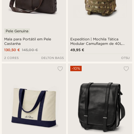
Pele Genuína
Mala para Portátil em Pele
Expedition | Mochila Tática
Castanha
Modular Camuflagem de 40L
com Painel de Distintivos
130,50 €
145,00 €
49,95 €
2 CORES
DELTON BAGS
OTSU
-10%