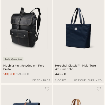
Pele Genuína
Mochila Multifunções em Pele
Herschel Classic™ | Mala Tote
Preta
Azul-marinho
143,10 €
159,00 €
44,95 €
DELTON BAGS
2 CORES
HERSCHEL SUPPLY CO