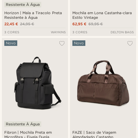
Resistente À Água
Horizon | Mala a Tiracolo Preta
Mochila em Lona Castanha-clara
Resistente à Água
Estilo Vintage
22,45 €
24,95 €
62,95 €
69,95 €
3 CORES
WAYKINS
3 CORES
DELTON BAGS
Novo
Novo
Resistente À Água
Fibron | Mochila Preta em
FAZE | Saco de Viagem
Microfibra - Fivela Dupla
Almofadado Castanho