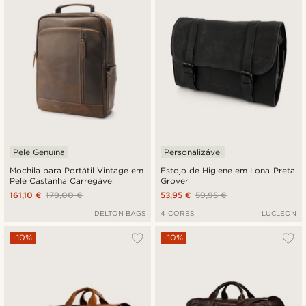
Pele Genuína
Personalizável
Mochila para Portátil Vintage em
Estojo de Higiene em Lona Preta
Pele Castanha Carregável
Grover
161,10 €
179,00 €
53,95 €
59,95 €
DELTON BAGS
4 CORES
LUCLEON
-10%
-10%