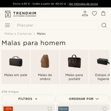
Envio
4,95 €
- Grátis a partir de
49,00 €
-
Ver métodos de envio
Procurar
Malas e Carteiras
Malas
Malas para homem
Malas em pele
Malas de
Malas para
Estojos d
ombro
portátil
higiene
306 Artigos
FILTROS
ORDENAR POR
Mais vendidos
-10%
Novo