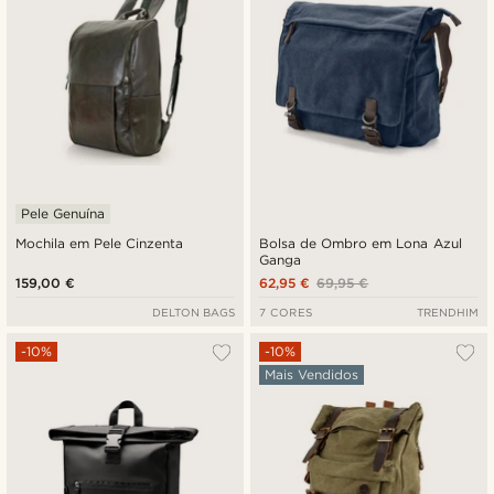
Pele Genuína
Mochila em Pele Cinzenta
Bolsa de Ombro em Lona Azul
Ganga
159,00 €
62,95 €
69,95 €
DELTON BAGS
7 CORES
TRENDHIM
-10%
-10%
Mais Vendidos