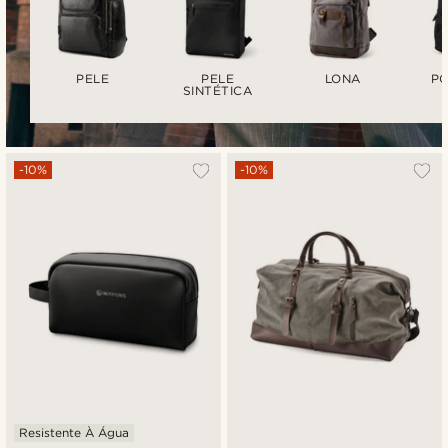
PELE
PELE
LONA
PO
SINTÉTICA
-10%
-10%
Resistente À Água