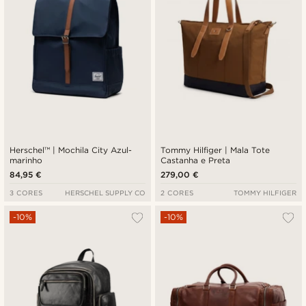
Herschel™ | Mochila City Azul-
Tommy Hilfiger | Mala Tote
marinho
Castanha e Preta
84,95 €
279,00 €
3 CORES
HERSCHEL SUPPLY CO
2 CORES
TOMMY HILFIGER
-10%
-10%