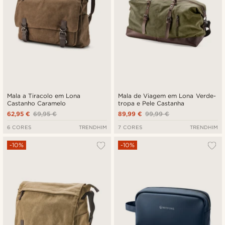
Mala a Tiracolo em Lona
Mala de Viagem em Lona Verde-
Castanho Caramelo
tropa e Pele Castanha
62,95 €
69,95 €
89,99 €
99,99 €
6 CORES
TRENDHIM
7 CORES
TRENDHIM
-10%
-10%