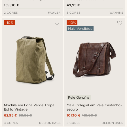
159,00 €
49,95 €
2 CORES
FAWLER
3 CORES
WAYKINS
-10%
-10%
Mais Vendidos
Pele Genuína
Mochila em Lona Verde Tropa
Mala Colegial em Pele Castanho-
Estilo Vintage
escuro
62,95 €
69,95 €
107,10 €
119,00 €
3 CORES
DELTON BAGS
3 CORES
DELTON BAGS