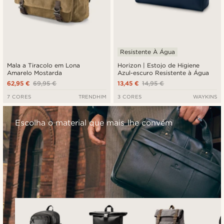
Resistente À Água
Mala a Tiracolo em Lona
Horizon | Estojo de Higiene
Amarelo Mostarda
Azul-escuro Resistente à Água
62,95 €
69,95 €
13,45 €
14,95 €
7 CORES
TRENDHIM
3 CORES
WAYKINS
Escolha o material que mais lhe convém