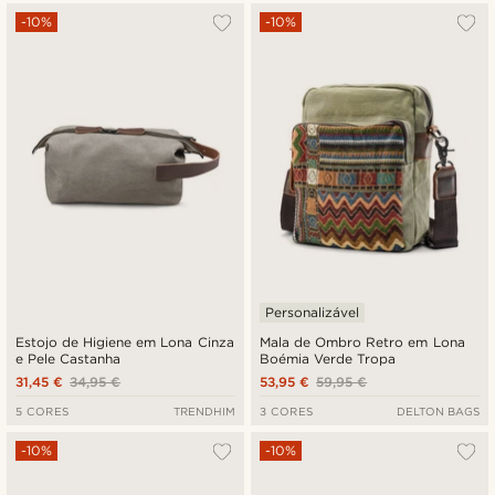
-10%
-10%
Personalizável
Estojo de Higiene em Lona Cinza
Mala de Ombro Retro em Lona
e Pele Castanha
Boémia Verde Tropa
31,45 €
34,95 €
53,95 €
59,95 €
5 CORES
TRENDHIM
3 CORES
DELTON BAGS
-10%
-10%