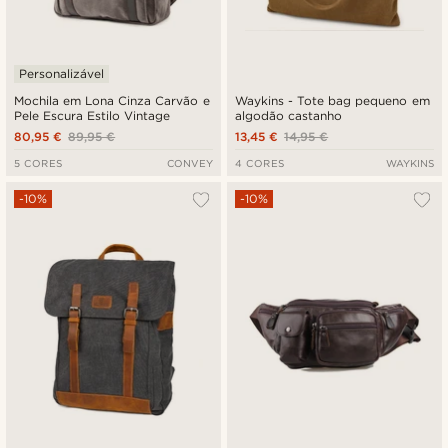
Personalizável
Mochila em Lona Cinza Carvão e
Waykins - Tote bag pequeno em
Pele Escura Estilo Vintage
algodão castanho
80,95 €
89,95 €
13,45 €
14,95 €
5 CORES
CONVEY
4 CORES
WAYKINS
-10%
-10%