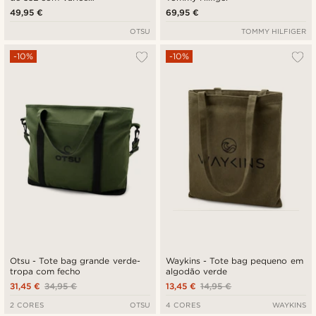
Compartimentos e Painel para
49,95 €
69,95 €
Distintivos
OTSU
TOMMY HILFIGER
-10%
-10%
Otsu - Tote bag grande verde-
Waykins - Tote bag pequeno em
tropa com fecho
algodão verde
31,45 €
34,95 €
13,45 €
14,95 €
2 CORES
OTSU
4 CORES
WAYKINS