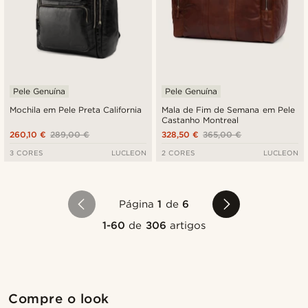
Pele Genuína
Pele Genuína
Mochila em Pele Preta California
Mala de Fim de Semana em Pele
Castanho Montreal
260,10 €
289,00 €
328,50 €
365,00 €
3 CORES
LUCLEON
2 CORES
LUCLEON
Página
1
de
6
1-60
de
306
artigos
Compre o look
Com
Compre o look