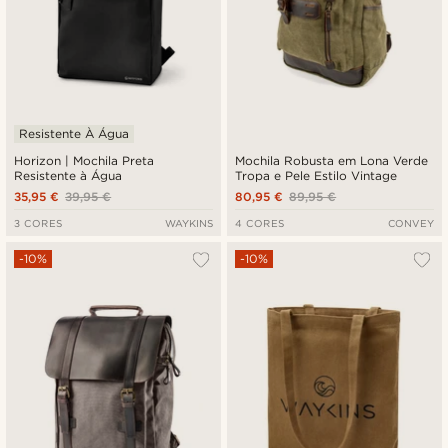
Resistente À Água
Horizon | Mochila Preta
Mochila Robusta em Lona Verde
Resistente à Água
Tropa e Pele Estilo Vintage
35,95 €
39,95 €
80,95 €
89,95 €
3 CORES
WAYKINS
4 CORES
CONVEY
-10%
-10%