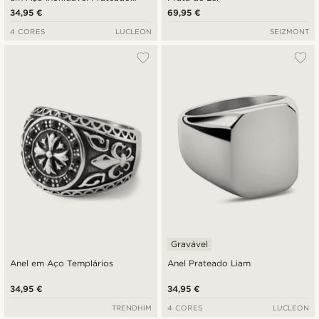
com Lápis-lazúli
34,95 €
69,95 €
4 CORES
LUCLEON
SEIZMONT
Gravável
Anel em Aço Templários
Anel Prateado Liam
34,95 €
34,95 €
TRENDHIM
4 CORES
LUCLEON