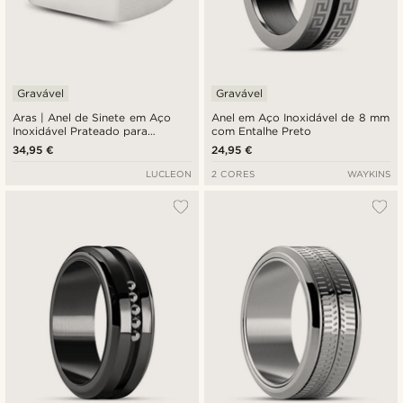
Gravável
Gravável
Aras | Anel de Sinete em Aço
Anel em Aço Inoxidável de 8 mm
Inoxidável Prateado para
com Entalhe Preto
Mindinho
34,95 €
24,95 €
LUCLEON
2 CORES
WAYKINS