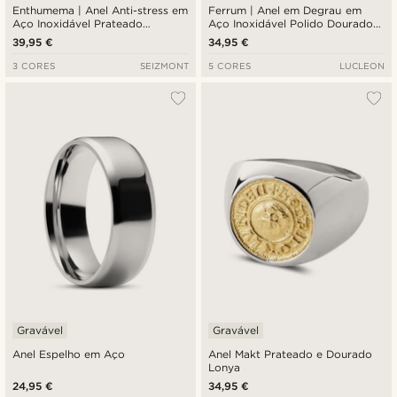
Enthumema | Anel Anti-stress em
Ferrum | Anel em Degrau em
Aço Inoxidável Prateado
Aço Inoxidável Polido Dourado e
Martelado de 8 mm
Prateado de 6 mm
39,95 €
34,95 €
3 CORES
SEIZMONT
5 CORES
LUCLEON
Gravável
Gravável
Anel Espelho em Aço
Anel Makt Prateado e Dourado
Lonya
24,95 €
34,95 €