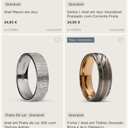
Gravável
Gravável
Anel Mason em Aço
Sentio | Anel em Aço Inoxidável
Prateado com Corrente Preta
34,95 €
24,95 €
4 CORES
LUCLEON
5 CORES
LUCLEON
Mais Vendidos
Prata De Lei
Gravável
Gravável
Anel em Prata de Lei 925 com
Fortis | Anel em Titânio Dourado
Textura Adrian
Rosa e Aço Damasco