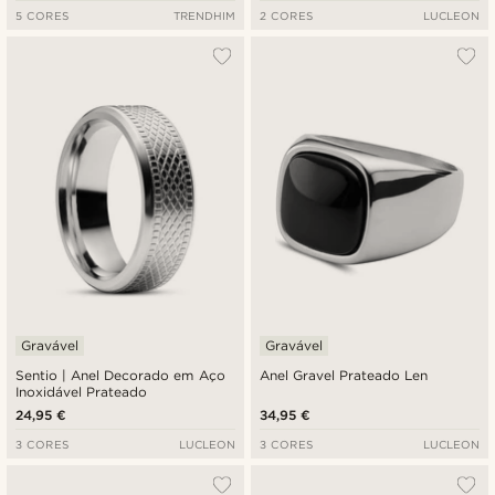
5 CORES
TRENDHIM
2 CORES
LUCLEON
Gravável
Gravável
Sentio | Anel Decorado em Aço
Anel Gravel Prateado Len
Inoxidável Prateado
24,95 €
34,95 €
3 CORES
LUCLEON
3 CORES
LUCLEON