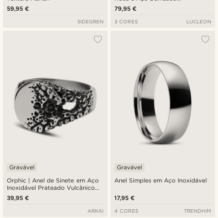
Duplamente Estriado Prateado e
59,95 €
79,95 €
Cinza Escuro 7 mm
SIDEGREN
3 CORES
LUCLEON
Gravável
Gravável
Orphic | Anel de Sinete em Aço
Anel Simples em Aço Inoxidável
Inoxidável Prateado Vulcânico
com Zircónia Preta
39,95 €
17,95 €
ARKAI
4 CORES
TRENDHIM