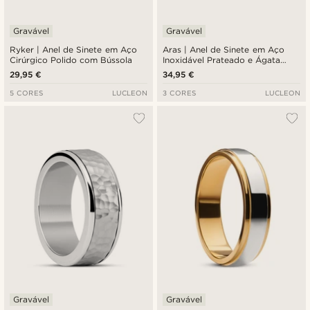
Gravável
Gravável
Ryker | Anel de Sinete em Aço
Aras | Anel de Sinete em Aço
Cirúrgico Polido com Bússola
Inoxidável Prateado e Ágata
Musgo para Mindinho
29,95 €
34,95 €
5 CORES
LUCLEON
3 CORES
LUCLEON
Gravável
Gravável