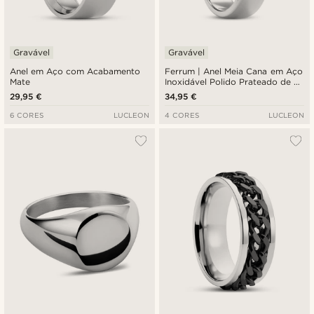
Gravável
Gravável
Anel em Aço com Acabamento
Ferrum | Anel Meia Cana em Aço
Mate
Inoxidável Polido Prateado de 6
mm
29,95 €
34,95 €
6 CORES
LUCLEON
4 CORES
LUCLEON