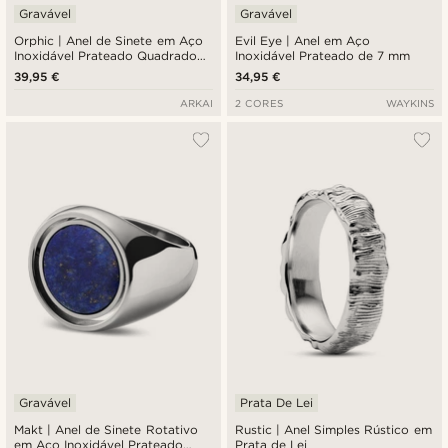
Gravável
Gravável
Orphic | Anel de Sinete em Aço
Evil Eye | Anel em Aço
Inoxidável Prateado Quadrado
Inoxidável Prateado de 7 mm
Vulcânico com Zircónia Preta
39,95 €
34,95 €
ARKAI
2 CORES
WAYKINS
Gravável
Prata De Lei
Makt | Anel de Sinete Rotativo
Rustic | Anel Simples Rústico em
em Aço Inoxidável Prateado
Prata de Lei