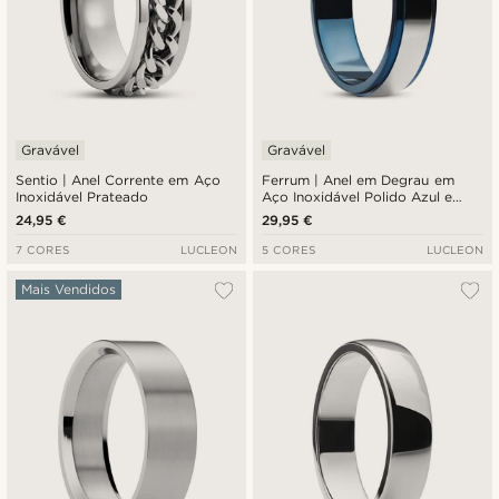
Gravável
Gravável
Sentio | Anel Corrente em Aço
Ferrum | Anel em Degrau em
Inoxidável Prateado
Aço Inoxidável Polido Azul e
Prateado de 6 mm
24,95 €
29,95 €
7 CORES
LUCLEON
5 CORES
LUCLEON
Mais Vendidos