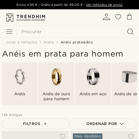
Envio
4,95 €
- Grátis a partir de
49,00 €
-
Ver métodos de envio
Procurar
Joias e relógios
Anéis
Anéis prateados
Anéis em prata para homem
Anéis
Anéis de ouro
Anéis em aço
Anéis de sin
para homem
142 Artigos
FILTROS
ORDENAR POR
Mais vendidos
Mais Vendidos