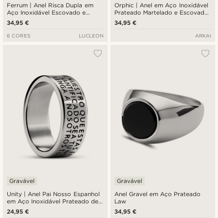
Ferrum | Anel Risca Dupla em
Orphic | Anel em Aço Inoxidável
Aço Inoxidável Escovado e
Prateado Martelado e Escovado
Polido Prateado de 8 mm
de 9 mm
34,95 €
34,95 €
6 CORES
LUCLEON
ARKAI
Gravável
Gravável
Unity | Anel Pai Nosso Espanhol
Anel Gravel em Aço Prateado
em Aço Inoxidável Prateado de
Law
8 mm
24,95 €
34,95 €