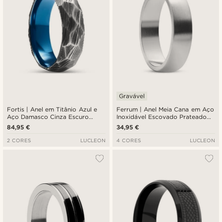
Gravável
Fortis | Anel em Titânio Azul e
Ferrum | Anel Meia Cana em Aço
Aço Damasco Cinza Escuro
Inoxidável Escovado Prateado
Estriado 7 mm
de 6 mm
84,95 €
34,95 €
2 CORES
LUCLEON
4 CORES
LUCLEON