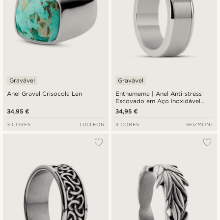
Gravável
Gravável
Anel Gravel Crisocola Len
Enthumema | Anel Anti-stress
Escovado em Aço Inoxidável
Prateado de 8 mm
34,95 €
34,95 €
3 CORES
LUCLEON
3 CORES
SEIZMONT