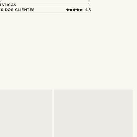
O
ÍSTICAS
ES DOS CLIENTES
4.8
Compre o look
@gianlucca_franco11