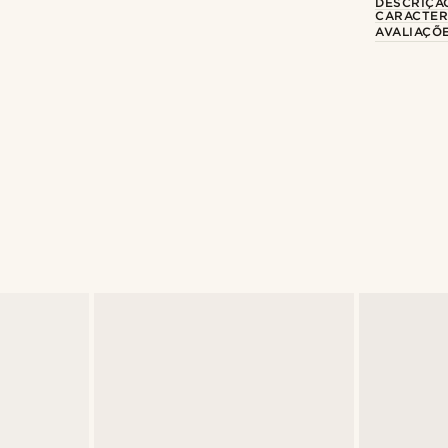
DESCRIÇÃ
CARACTER
AVALIAÇÕ
Compre o look
@gianlucca_franco11