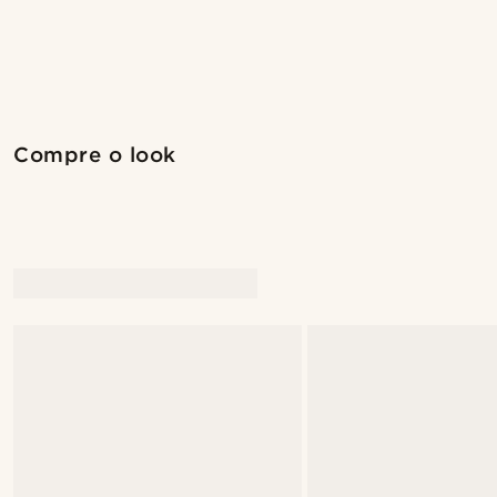
Compre o look
Compre o look
@gianlucca_franco11