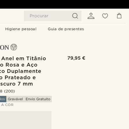
Procurar
Higiene pessoal
Guia de presentes
| Anel em Titânio
79,95 €
o Rosa e Aço
o Duplamente
do Prateado e
Escuro 7 mm
.8
(200)
dos
Gravável
Envio Gratuito
 A COR