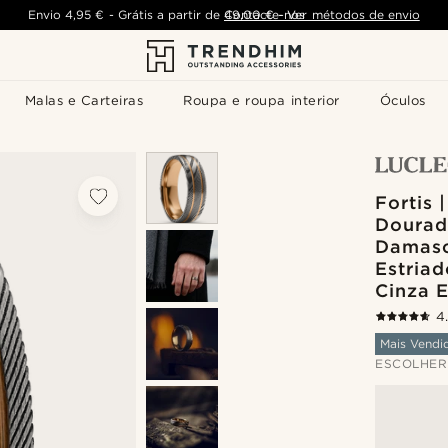
Envio
4,95 €
-
Grátis a partir de
Contacte-nos
49,00 €
-
Ver métodos de envio
Malas e Carteiras
Roupa e roupa interior
Óculos
Fortis 
Dourad
Damasc
Estria
Cinza 
4
Mais Vendi
ESCOLHER