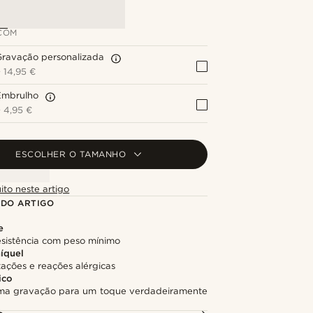
COM
Gravação personalizada
+
14,95 €
Embrulho
+
4,95 €
ESCOLHER O TAMANHO
ito neste artigo
 DO ARTIGO
e
sistência com peso mínimo
níquel
itações e reações alérgicas
ico
ma gravação para um toque verdadeiramente