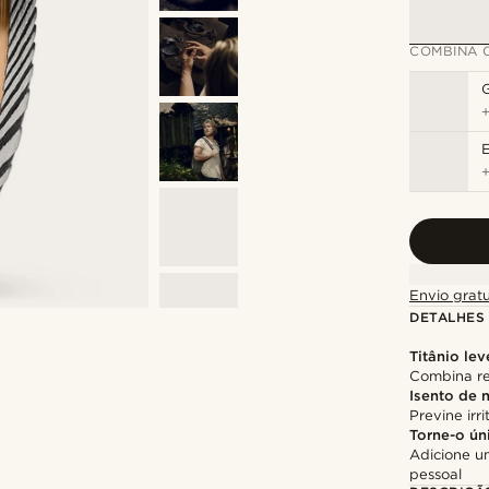
COMBINA 
Envio gratu
DETALHES
Titânio lev
Combina re
Isento de 
Previne irr
Torne-o ún
Adicione u
pessoal