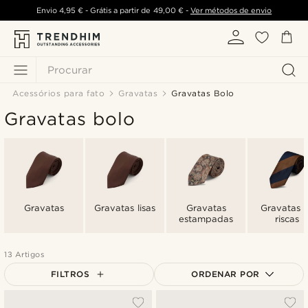
Envio
4,95 €
- Grátis a partir de
49,00 €
-
Ver métodos de envio
Procurar
Acessórios para fato
Gravatas
Gravatas Bolo
Gravatas bolo
Gravatas
Gravatas lisas
Gravatas
Gravatas 
estampadas
riscas
13 Artigos
FILTROS
ORDENAR POR
Mais vendidos