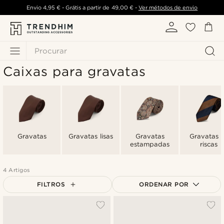
Envio
4,95 €
- Grátis a partir de
49,00 €
-
Ver métodos de envio
Procurar
Caixas para gravatas
Gravatas
Gravatas lisas
Gravatas
Gravatas 
estampadas
riscas
4 Artigos
FILTROS
ORDENAR POR
Mais vendidos
Novidades