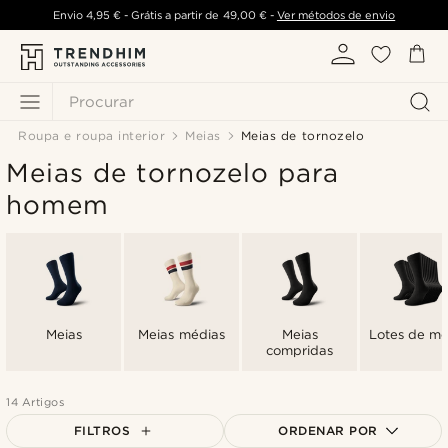
Envio
4,95 €
- Grátis a partir de
49,00 €
-
Ver métodos de envio
Procurar
Roupa e roupa interior
Meias
Meias de tornozelo
Meias de tornozelo para
homem
Meias
Meias médias
Meias
Lotes de me
compridas
14 Artigos
FILTROS
ORDENAR POR