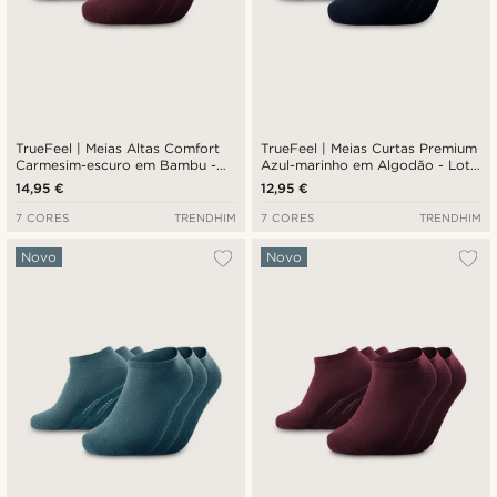
TrueFeel | Meias Altas Comfort
TrueFeel | Meias Curtas Premium
Carmesim-escuro em Bambu -
Azul-marinho em Algodão - Lote
Lote de 3
de 3
14,95 €
12,95 €
7 CORES
TRENDHIM
7 CORES
TRENDHIM
Novo
Novo