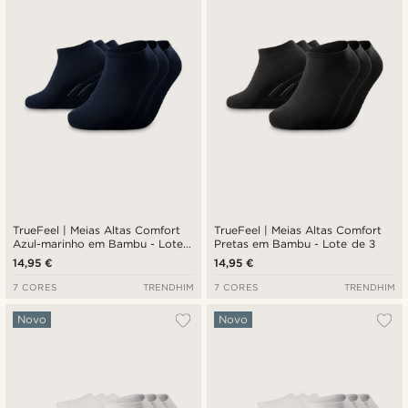
TrueFeel | Meias Altas Comfort
TrueFeel | Meias Altas Comfort
Azul-marinho em Bambu - Lote
Pretas em Bambu - Lote de 3
de 3
14,95 €
14,95 €
7 CORES
TRENDHIM
7 CORES
TRENDHIM
Novo
Novo