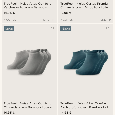
TrueFeel | Meias Altas Comfort
TrueFeel | Meias Curtas Premium
Verde-azeitona em Bambu -
Cinza-claro em Algodão - Lote
Lote de 3
de 3
14,95 €
12,95 €
7 CORES
TRENDHIM
7 CORES
TRENDHIM
Novo
Novo
TrueFeel | Meias Altas Comfort
TrueFeel | Meias Altas Comfort
Cinza-claro em Bambu - Lote de
Azul-profundo em Bambu - Lote
3
de 3
14,95 €
14,95 €