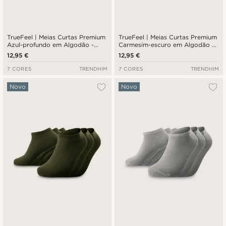
TrueFeel | Meias Curtas Premium
TrueFeel | Meias Curtas Premium
Azul-profundo em Algodão -
Carmesim-escuro em Algodão -
Lote de 3
Lote de 3
12,95 €
12,95 €
7 CORES
TRENDHIM
7 CORES
TRENDHIM
Novo
Novo