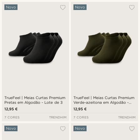
Mais vendidos
Novo
Novo
Novidades
Preço mais baixo
Preço mais alto
TrueFeel | Meias Curtas Premium
TrueFeel | Meias Curtas Premium
Pretas em Algodão - Lote de 3
Verde-azeitona em Algodão -
Lote de 3
12,95 €
12,95 €
7 CORES
TRENDHIM
7 CORES
TRENDHIM
Novo
Novo