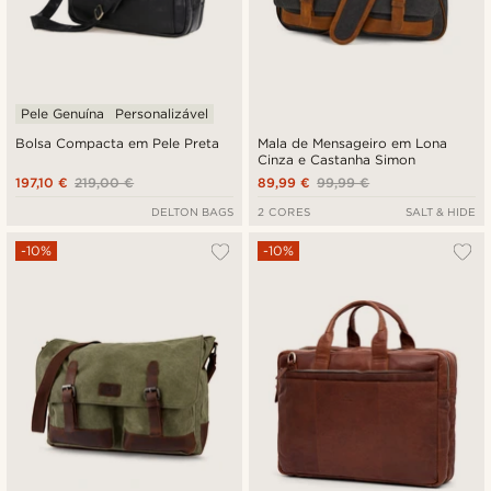
Pele Genuína
Personalizável
Bolsa Compacta em Pele Preta
Mala de Mensageiro em Lona
Cinza e Castanha Simon
197,10 €
219,00 €
89,99 €
99,99 €
DELTON BAGS
2 CORES
SALT & HIDE
-10%
-10%