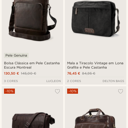
Pele Genuína
Bolsa Clássica em Pele Castanha
Mala a Tiracolo Vintage em Lona
Escura Montreal
Grafite e Pele Castanha
130,50 €
145,00 €
76,45 €
84,95 €
3 CORES
LUCLEON
2 CORES
DELTON BAGS
-10%
-10%