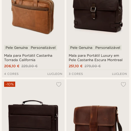
Pele Genuína
Personalizável
Pele Genuína
Personalizável
Mala para Portátil Castanha
Mala para Portátil Luxury em
Torrada California
Pele Castanha Escura Montreal
206,10 €
229,00 €
251,10 €
279,00 €
4 CORES
LUCLEON
3 CORES
LUCLEON
-10%