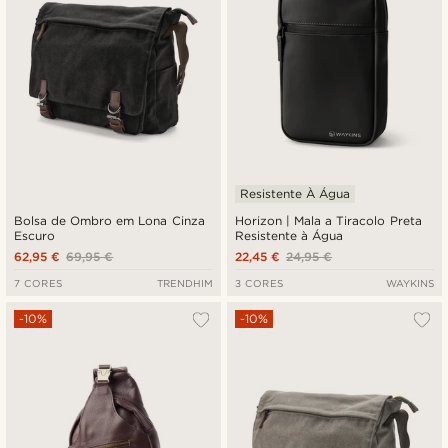
Resistente À Água
Bolsa de Ombro em Lona Cinza
Horizon | Mala a Tiracolo Preta
Escuro
Resistente à Água
62,95 €
69,95 €
22,45 €
24,95 €
7 CORES
TRENDHIM
3 CORES
WAYKINS
-10%
-10%