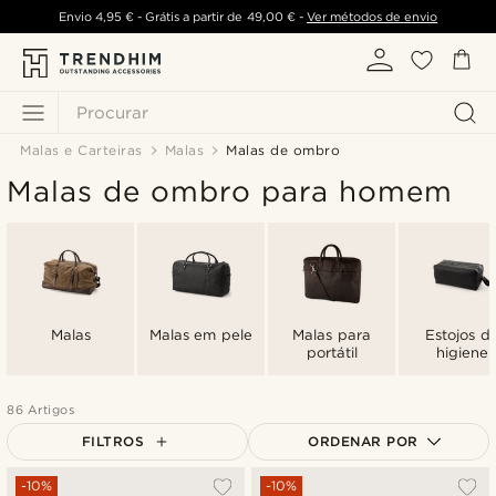
Envio
4,95 €
- Grátis a partir de
49,00 €
-
Ver métodos de envio
Procurar
Malas e Carteiras
Malas
Malas de ombro
Malas de ombro para homem
Malas
Malas em pele
Malas para
Estojos d
portátil
higiene
86 Artigos
FILTROS
ORDENAR POR
Mais vendidos
-10%
-10%