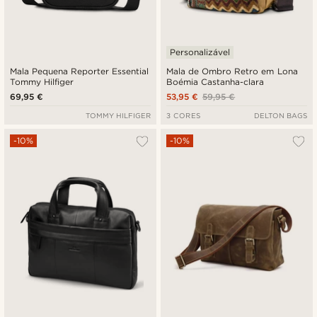
Personalizável
Mala Pequena Reporter Essential
Mala de Ombro Retro em Lona
Tommy Hilfiger
Boémia Castanha-clara
69,95 €
53,95 €
59,95 €
TOMMY HILFIGER
3 CORES
DELTON BAGS
-10%
-10%