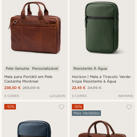
Pele Genuína
Personalizável
Resistente À Água
Mala para Portátil em Pele
Horizon | Mala a Tiracolo Verde-
Castanha Montreal
tropa Resistente à Água
238,50 €
265,00 €
22,45 €
24,95 €
3 CORES
LUCLEON
3 CORES
WAYKINS
-10%
-10%
Mais Vendidos