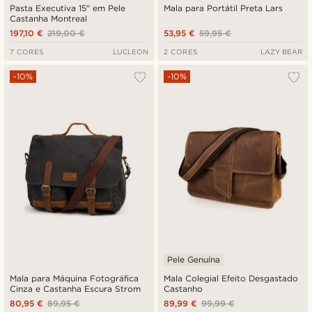
Pasta Executiva 15" em Pele
Mala para Portátil Preta Lars
Castanha Montreal
197,10 €
219,00 €
53,95 €
59,95 €
7 CORES
LUCLEON
2 CORES
LAZY BEAR
-10%
-10%
Pele Genuína
Mala para Máquina Fotográfica
Mala Colegial Efeito Desgastado
Cinza e Castanha Escura Strom
Castanho
80,95 €
89,95 €
89,99 €
99,99 €