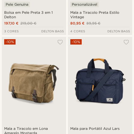
Pele Genuína
Personalizável
Bolsa em Pele Preta 3 em 1
Mala a Tiracolo Preta Estilo
Delton
Vintage
197,10 €
219,00 €
80,95 €
89,95 €
3 CORES
DELTON BAGS
4 CORES
DELTON BAGS
-10%
-10%
Mala a Tiracolo em Lona
Mala para Portátil Azul Lars
Amarelo Mostarda