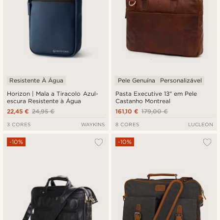
Resistente À Água
Pele Genuína
Personalizável
Horizon | Mala a Tiracolo Azul-
Pasta Executive 13" em Pele
escura Resistente à Água
Castanho Montreal
22,45 €
24,95 €
161,10 €
179,00 €
3 CORES
WAYKINS
8 CORES
LUCLEON
-10%
-10%