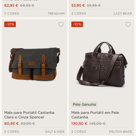
62,95 €
69,95 €
53,95 €
59,95 €
7 CORES
TRENDHIM
2 CORES
LAZY BEAR
-10%
-10%
Pele Genuína
Mala para Portátil Castanha
Mala para Portátil em Pele
Clara e Cinza Spencer
Castanha
80,95 €
89,95 €
130,50 €
145,00 €
2 CORES
SALT & HIDE
2 CORES
DELTON BAGS