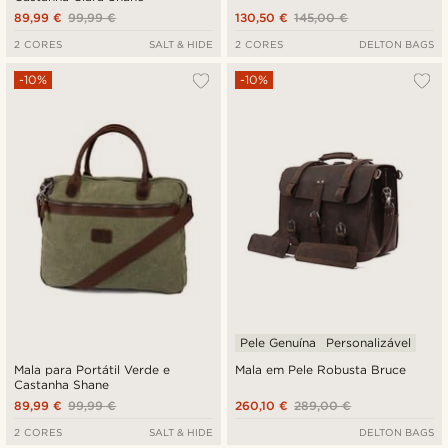
89,99 €
99,99 €
130,50 €
145,00 €
2 CORES
SALT & HIDE
2 CORES
DELTON BAGS
-10%
-10%
Pele Genuína
Personalizável
Mala para Portátil Verde e
Mala em Pele Robusta Bruce
Castanha Shane
89,99 €
99,99 €
260,10 €
289,00 €
2 CORES
SALT & HIDE
DELTON BAGS