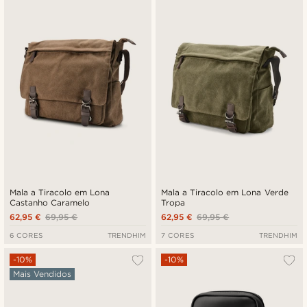
Novidades
Preço mais baixo
Preço mais alto
Mala a Tiracolo em Lona
Mala a Tiracolo em Lona Verde
Castanho Caramelo
Tropa
62,95 €
69,95 €
62,95 €
69,95 €
6 CORES
TRENDHIM
7 CORES
TRENDHIM
-10%
-10%
Mais Vendidos