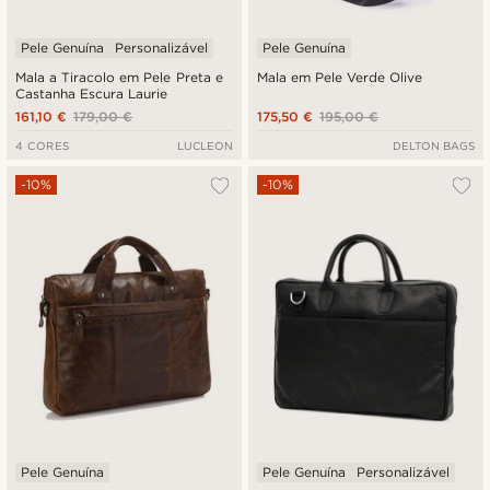
Pele Genuína
Personalizável
Pele Genuína
Mala a Tiracolo em Pele Preta e
Mala em Pele Verde Olive
Castanha Escura Laurie
161,10 €
179,00 €
175,50 €
195,00 €
4 CORES
LUCLEON
DELTON BAGS
-10%
-10%
Pele Genuína
Pele Genuína
Personalizável