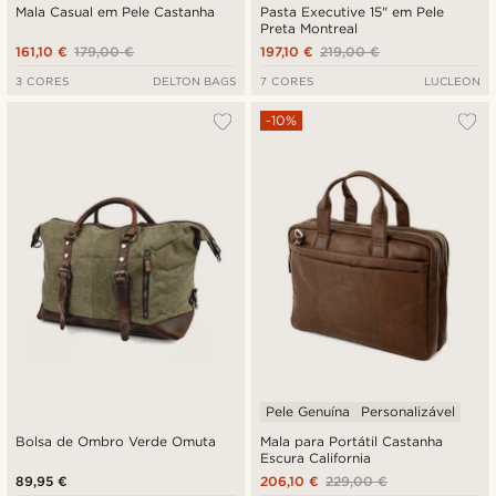
Mala Casual em Pele Castanha
Pasta Executive 15" em Pele
Preta Montreal
161,10 €
179,00 €
197,10 €
219,00 €
3 CORES
DELTON BAGS
7 CORES
LUCLEON
-10%
Pele Genuína
Personalizável
Bolsa de Ombro Verde Omuta
Mala para Portátil Castanha
Escura California
89,95 €
206,10 €
229,00 €