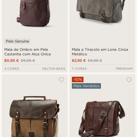
Pele Genuína
Mala de Ombro em Pele
Mala a Tiracolo em Lona Cinza
Castanha com Alça Única
Metálico
80,95 €
89,95 €
62,95 €
69,95 €
3 CORES
DELTON BAGS
7 CORES
TRENDHIM
-10%
Mais Vendidos