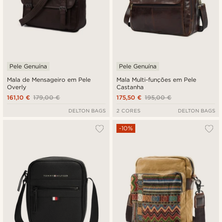
Pele Genuína
Pele Genuína
Mala de Mensageiro em Pele
Mala Multi-funções em Pele
Overly
Castanha
161,10 €
179,00 €
175,50 €
195,00 €
DELTON BAGS
2 CORES
DELTON BAGS
-10%