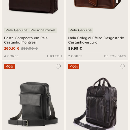
Pele Genuína
Personalizável
Pele Genuína
Pasta Compacta em Pele
Mala Colegial Efeito Desgastado
Castanho Montreal
Castanho-escuro
260,10 €
289,00 €
99,99 €
4 CORES
LUCLEON
2 CORES
DELTON BAGS
-10%
-10%