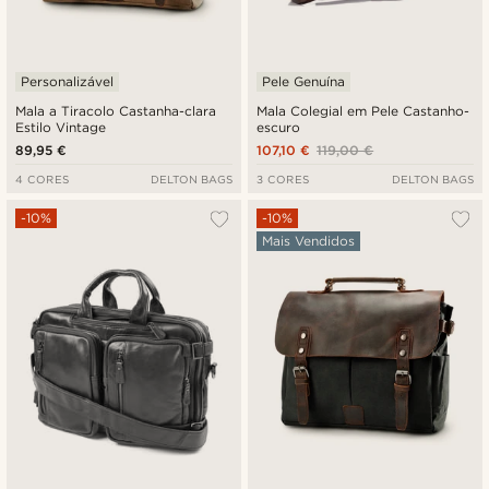
Personalizável
Pele Genuína
Mala a Tiracolo Castanha-clara
Mala Colegial em Pele Castanho-
Estilo Vintage
escuro
89,95 €
107,10 €
119,00 €
4 CORES
DELTON BAGS
3 CORES
DELTON BAGS
-10%
-10%
Mais Vendidos