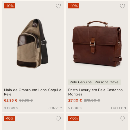
-10%
-10%
Pele Genuína
Personalizável
Mala de Ombro em Lona Caqui e
Pasta Luxury em Pele Castanho
Pele
Montreal
62,95 €
69,95 €
251,10 €
279,00 €
3 CORES
CONVEY
5 CORES
LUCLEON
-10%
-10%