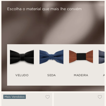
Escolha o material que mais lhe convém
VELUDO
SEDA
MADEIRA
A
Mais Vendidos