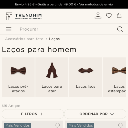
Envio
4,95 €
- Grátis a partir de
49,00 €
-
Ver métodos de envio
Procurar
Acessórios para fato
Laços
Laços para homem
Laços pré-
Laços para
Laços lisos
Laços
atados
atar
estampad
615 Artigos
FILTROS
ORDENAR POR
Mais vendidos
Mais Vendidos
Mais Vendidos