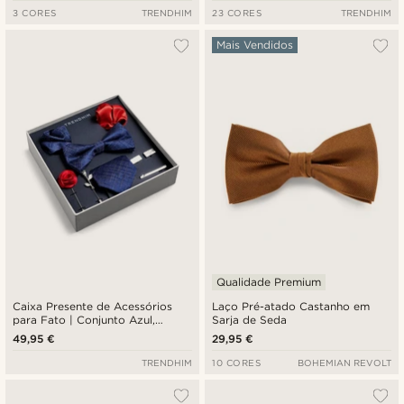
3 CORES
TRENDHIM
23 CORES
TRENDHIM
Mais Vendidos
Qualidade Premium
Caixa Presente de Acessórios
Laço Pré-atado Castanho em
para Fato | Conjunto Azul,
Sarja de Seda
Vermelho e Prateado
49,95 €
29,95 €
TRENDHIM
10 CORES
BOHEMIAN REVOLT