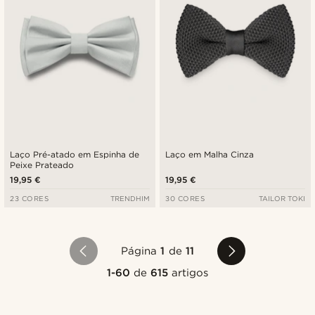
Laço Pré-atado em Espinha de
Laço em Malha Cinza
Peixe Prateado
19,95 €
19,95 €
23 CORES
TRENDHIM
30 CORES
TAILOR TOKI
Página
1
de
11
1-60
de
615
artigos