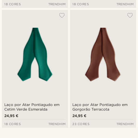
18 CORES
TRENDHIM
18 CORES
TRENDHIM
Laço por Atar Pontiagudo em
Laço por Atar Pontiagudo em
Cetim Verde Esmeralda
Gorgorão Terracota
24,95 €
24,95 €
18 CORES
TRENDHIM
23 CORES
TRENDHIM