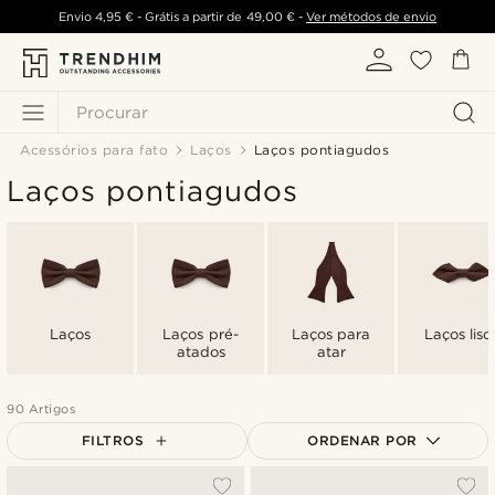
Envio
4,95 €
- Grátis a partir de
49,00 €
-
Ver métodos de envio
Procurar
Acessórios para fato
Laços
Laços pontiagudos
Laços pontiagudos
Laços
Laços pré-
Laços para
Laços liso
atados
atar
90 Artigos
FILTROS
ORDENAR POR
Mais vendidos