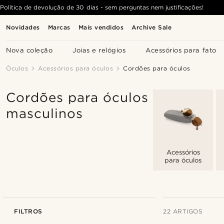
Política de devolução de 30 dias - sem perguntas nem justificações!
Novidades
Marcas
Mais vendidos
Archive Sale
Nova coleção
Joias e relógios
Acessórios para fato
Óculos
Acessórios para óculos
Cordões para óculos
Cordões para óculos
masculinos
Acessórios
para óculos
FILTROS
22 ARTIGOS