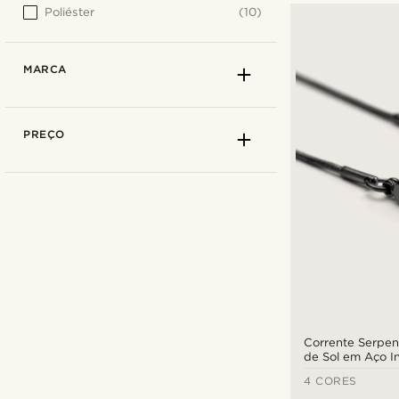
Poliéster
(10)
MARCA
PREÇO
Corrente Serpen
de Sol em Aço I
4 CORES
Trendhim
(16)