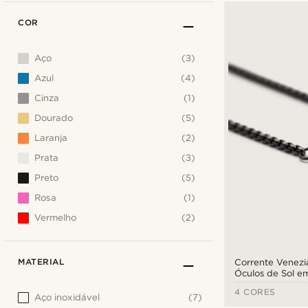
COR
Aço
(3)
Azul
(4)
Cinza
(1)
Dourado
(5)
Laranja
(2)
Prata
(3)
Preto
(5)
Rosa
(1)
Vermelho
(2)
MATERIAL
Corrente Venezi
Óculos de Sol e
Inoxidável Preto
4 CORES
Aço inoxidável
(7)