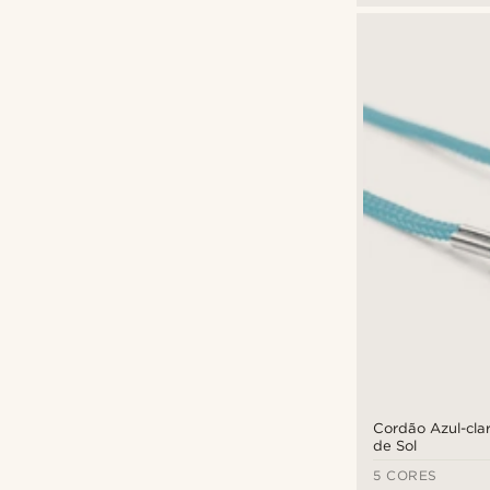
Cordão Azul-cla
de Sol
5 CORES