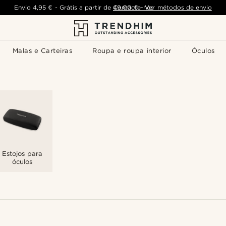
Envio
4,95 €
-
Grátis a partir de
Contacte-nos
49,00 €
-
Ver métodos de envio
Malas e Carteiras
Roupa e roupa interior
Óculos
Estojos para
óculos