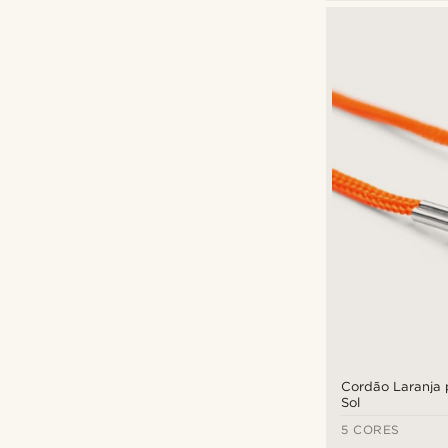
Waykins
(6)
€
€
Cordão Laranja 
Sol
5 CORES