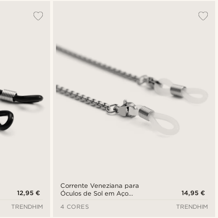
Mais vendidos
Novidades
Preço mais baixo
Preço mais alto
Corrente Veneziana para
12,95 €
14,95 €
Óculos de Sol em Aço
Inoxidável Prateado
TRENDHIM
4 CORES
TRENDHIM