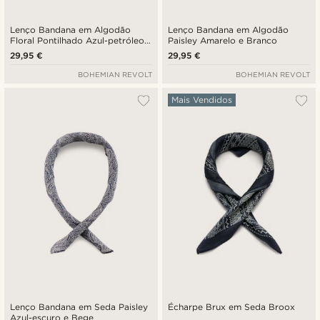
Lenço Bandana em Algodão
Lenço Bandana em Algodão
Floral Pontilhado Azul-petróleo
Paisley Amarelo e Branco
e Branco
29,95 €
29,95 €
BOHEMIAN REVOLT
BOHEMIAN REVOLT
Mais Vendidos
Lenço Bandana em Seda Paisley
Écharpe Brux em Seda Broox
Azul-escuro e Bege