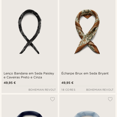
Novidades
Preço mais baixo
Preço mais alto
Lenço Bandana em Seda Paisley
Écharpe Brux em Seda Bryant
e Caveiras Preto e Cinza
49,95 €
49,95 €
BOHEMIAN REVOLT
18 CORES
BOHEMIAN REVOLT