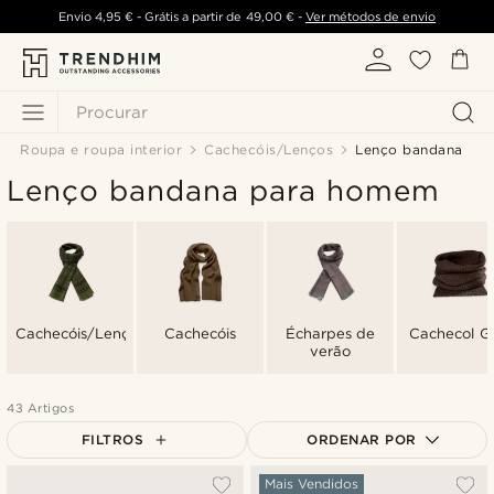
Envio
4,95 €
- Grátis a partir de
49,00 €
-
Ver métodos de envio
Procurar
Roupa e roupa interior
Cachecóis/Lenços
Lenço bandana
Lenço bandana para homem
Cachecóis/Lenços
Cachecóis
Écharpes de
Cachecol G
verão
43 Artigos
FILTROS
ORDENAR POR
Mais vendidos
Mais Vendidos