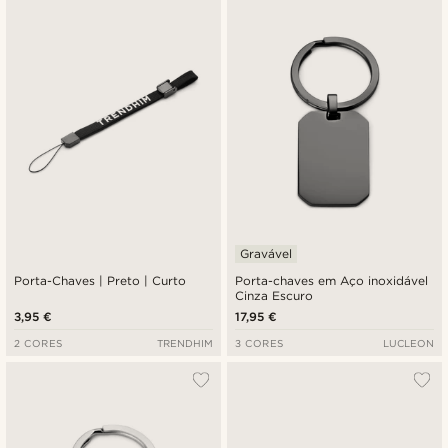
Novidades
Preço mais baixo
Preço mais alto
Gravável
Porta-Chaves | Preto | Curto
Porta-chaves em Aço inoxidável
Cinza Escuro
3,95 €
17,95 €
2 CORES
TRENDHIM
3 CORES
LUCLEON