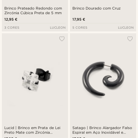
Brinco Prateado Redondo com
Brinco Dourado com Cruz
Zircónia Cúbica Preta de 5 mm
12,95 €
17,95 €
3 CORES
LUCLEON
5 CORES
LUCLEON
Lucid | Brinco em Prata de Lei
Satago | Brinco Alargador Falso
Preto Mate com Zircónia
Espiral em Aço Inoxidável e
Quadrada de 6 mm
Acrílico Preto