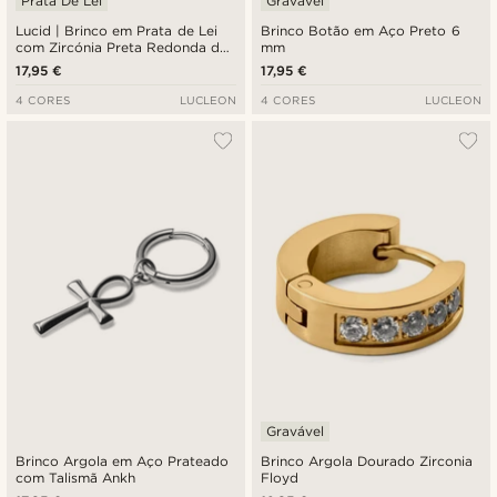
Prata De Lei
Gravável
Lucid | Brinco em Prata de Lei
Brinco Botão em Aço Preto 6
com Zircónia Preta Redonda de
mm
6 mm
17,95 €
17,95 €
4 CORES
LUCLEON
4 CORES
LUCLEON
Gravável
Brinco Argola em Aço Prateado
Brinco Argola Dourado Zirconia
com Talismã Ankh
Floyd