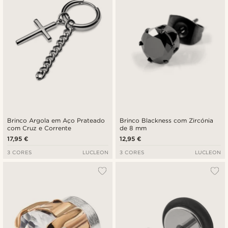
Brinco Argola em Aço Prateado
Brinco Blackness com Zircónia
com Cruz e Corrente
de 8 mm
17,95 €
12,95 €
3 CORES
LUCLEON
3 CORES
LUCLEON