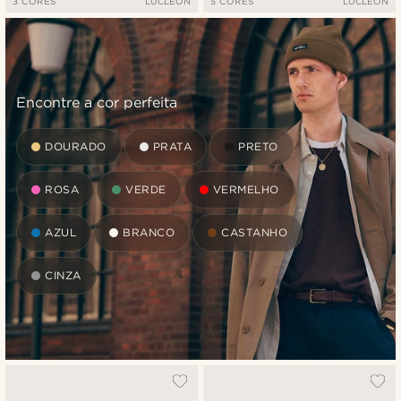
3 CORES
LUCLEON
5 CORES
LUCLEON
Encontre a cor perfeita
DOURADO
PRATA
PRETO
ROSA
VERDE
VERMELHO
AZUL
BRANCO
CASTANHO
CINZA