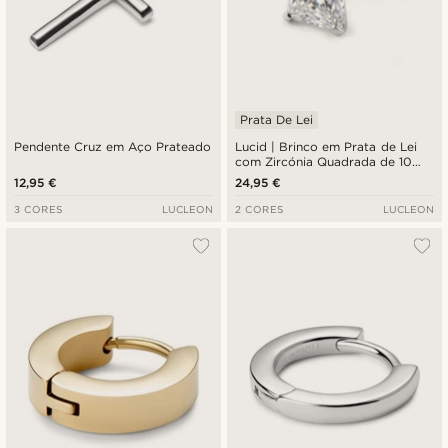
Prata De Lei
Pendente Cruz em Aço Prateado
Lucid | Brinco em Prata de Lei
com Zircónia Quadrada de 10
mm
12,95 €
24,95 €
3 CORES
LUCLEON
2 CORES
LUCLEON