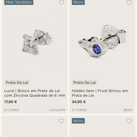
Mais vendidos
Mais Vendidos
Novo
Novidades
Preço mais baixo
Preço mais alto
Prata De Lei
Prata De Lei
Lucid | Brinco em Prata de Lei
Hidden Gem | Frost Brinco em
com Zircónia Quadrada de 6 mm
Prata de Lei
17,95 €
34,95 €
6 CORES
LUCLEON
3 CORES
ÆDEL
Novo