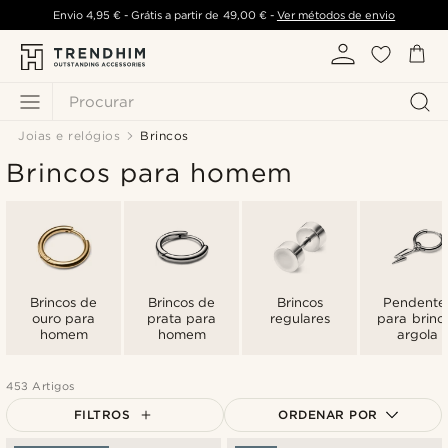
Envio
4,95 €
- Grátis a partir de
49,00 €
-
Ver métodos de envio
Procurar
Joias e relógios
Brincos
Brincos para homem
Brincos de
Brincos de
Brincos
Pendente
ouro para
prata para
regulares
para brinc
homem
homem
argola
453 Artigos
FILTROS
ORDENAR POR