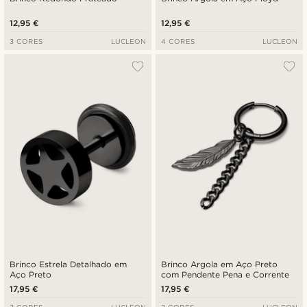
12,95 €
12,95 €
3 CORES
LUCLEON
4 CORES
LUCLEON
Brinco Estrela Detalhado em
Brinco Argola em Aço Preto
Aço Preto
com Pendente Pena e Corrente
17,95 €
17,95 €
3 CORES
LUCLEON
3 CORES
LUCLEON