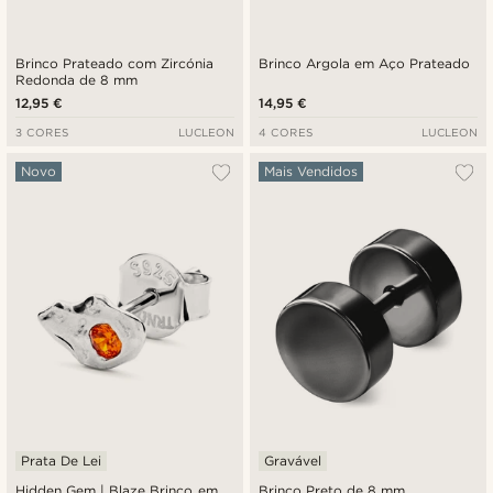
Brinco Prateado com Zircónia
Brinco Argola em Aço Prateado
Redonda de 8 mm
12,95 €
14,95 €
3 CORES
LUCLEON
4 CORES
LUCLEON
Novo
Mais Vendidos
Prata De Lei
Gravável
Hidden Gem | Blaze Brinco em
Brinco Preto de 8 mm