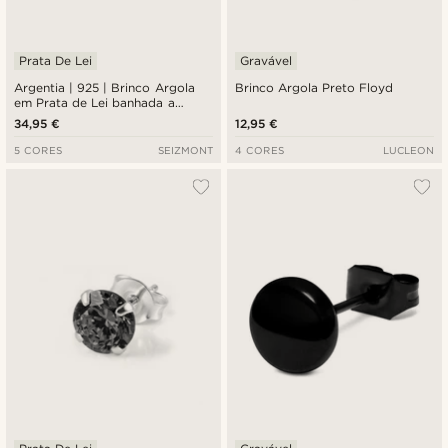
Prata De Lei
Gravável
Argentia | 925 | Brinco Argola
Brinco Argola Preto Floyd
em Prata de Lei banhada a
Ródio
34,95 €
12,95 €
5 CORES
SEIZMONT
4 CORES
LUCLEON