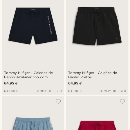
Tommy Hilfiger | Calções de
Tommy Hilfiger | Calções de
Banho Azul‑marinho com
Banho Pretos
Estampado
64,95 €
64,95 €
6 CORES
TOMMY HILFIGER
6 CORES
TOMMY HILFIGER