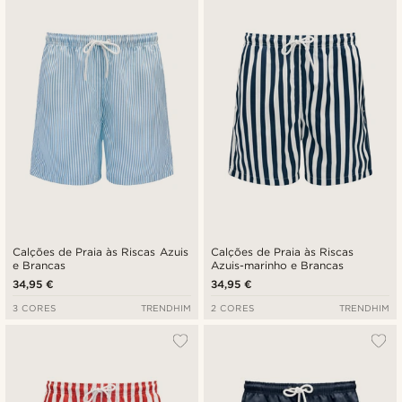
Novidades
Preço mais baixo
Preço mais alto
Calções de Praia às Riscas Azuis
Calções de Praia às Riscas
e Brancas
Azuis-marinho e Brancas
34,95 €
34,95 €
3 CORES
TRENDHIM
2 CORES
TRENDHIM