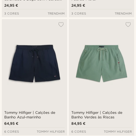
Floral
24,95 €
24,95 €
3 CORES
TRENDHIM
3 CORES
TRENDHIM
Tommy Hilfiger | Calções de
Tommy Hilfiger | Calções de
Banho Azul-marinho
Banho Verdes às Riscas
64,95 €
84,95 €
6 CORES
TOMMY HILFIGER
6 CORES
TOMMY HILFIGER