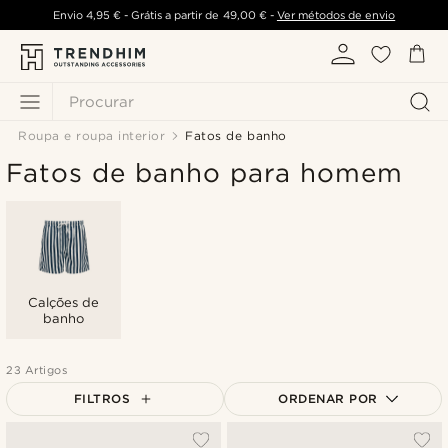
Envio
4,95 €
- Grátis a partir de
49,00 €
-
Ver métodos de envio
Procurar
Roupa e roupa interior
Fatos de banho
Fatos de banho para homem
Calções de
banho
23 Artigos
FILTROS
ORDENAR POR
Mais vendidos