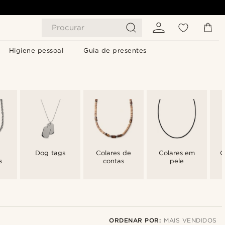
Procurar
Higiene pessoal
Guia de presentes
Dog tags
Colares de
Colares em
C
s
contas
pele
ORDENAR POR:
MAIS VENDIDOS