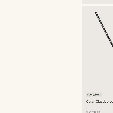
Ajustável
(29)
S: cai perto do pescoço
(15)
M: cai abaixo do peito
(35)
Fort Tempus
(19)
L: cai na zona do umbigo
(10)
Lucleon
(41)
Seizmont
(7)
Trendhim
(5)
€
€
Tipos de personalização
Gravável
(64)
Gravável
Colar Clássico c
3 CORES