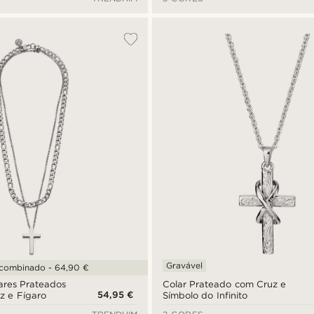
Gravável
 combinado - 64,90 €
ares Prateados
Colar Prateado com Cruz e
54,95 €
z e Fígaro
Símbolo do Infinito