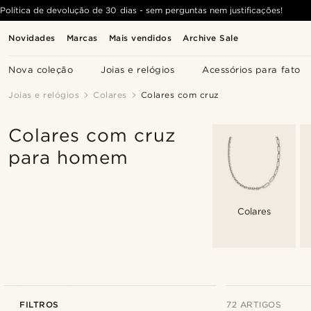
Política de devolução de 30 dias - sem perguntas nem justificações!
Novidades
Marcas
Mais vendidos
Archive Sale
Nova coleção
Joias e relógios
Acessórios para fato
Joias e relógios
Colares
Colares com cruz
Colares com cruz
para homem
Colares
FILTROS
72 ARTIGOS