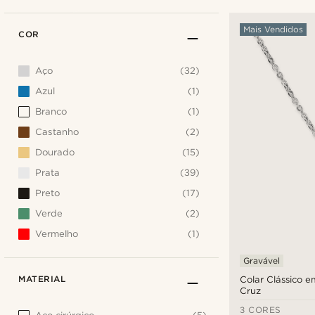
Mais Vendidos
COR
Aço
(32)
Azul
(1)
Branco
(1)
Castanho
(2)
Dourado
(15)
Prata
(39)
Preto
(17)
Verde
(2)
Vermelho
(1)
Gravável
MATERIAL
Colar Clássico 
Cruz
3 CORES