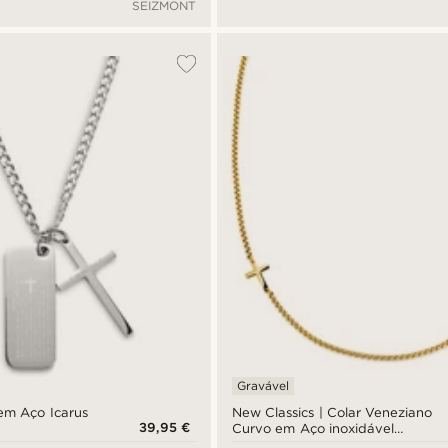
SEIZMONT
Gravável
em Aço Icarus
New Classics | Colar Veneziano
39,95 €
Curvo em Aço inoxidável
Dourado com Cruz de 3 mm