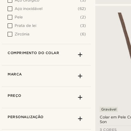
Aço cirúrgico
(5)
Aço inoxidável
(62)
Pele
(2)
Prata de lei
(3)
Zircónia
(6)
COMPRIMENTO DO COLAR
MARCA
PREÇO
Gravável
PERSONALIZAÇÃO
Colar em Pele C
Son
3 CORES