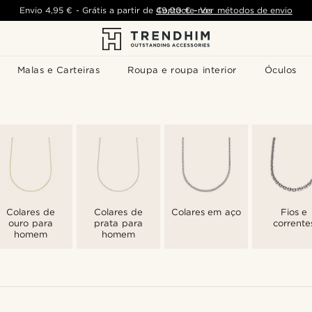
Envio
4,95 €
-
Grátis a partir de
Contacte-nos
49,00 €
-
Ver métodos de envio
Malas e Carteiras
Roupa e roupa interior
Óculos
Colares de
Colares de
Colares em aço
Fios e
ouro para
prata para
corrente
homem
homem