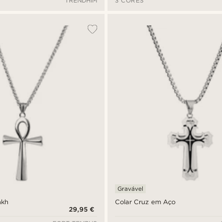
TRENDHIM
3 CORES
Gravável
nkh
Colar Cruz em Aço
29,95 €