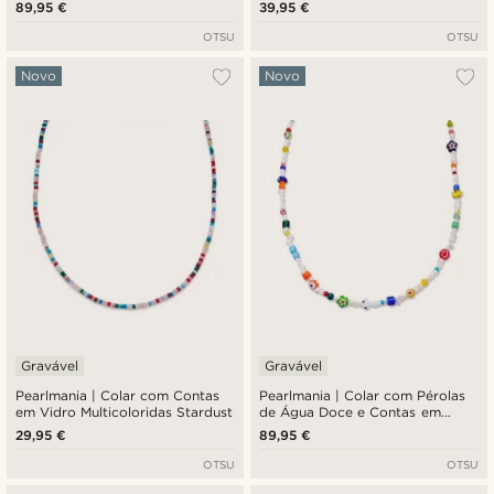
Vidro Multicoloridas Fusion
Vidro Disco
89,95 €
39,95 €
OTSU
OTSU
Novo
Novo
Gravável
Gravável
Pearlmania | Colar com Contas
Pearlmania | Colar com Pérolas
em Vidro Multicoloridas Stardust
de Água Doce e Contas em
Vidro Multicoloridas Crystal
29,95 €
89,95 €
Bloom
OTSU
OTSU