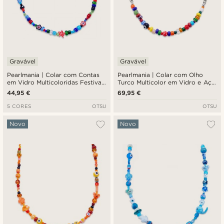
Gravável
Gravável
Pearlmania | Colar com Contas
Pearlmania | Colar com Olho
em Vidro Multicoloridas Festival
Turco Multicolor em Vidro e Aço
Frenzy
Inoxidável
44,95 €
69,95 €
5 CORES
OTSU
OTSU
Novo
Novo