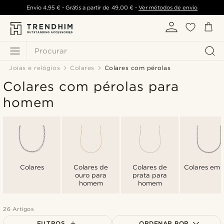
Envio
4,95 €
- Grátis a partir de
49,00 €
-
Ver métodos de envio
Procurar
Joias e relógios
Colares
Colares com pérolas
Colares com pérolas para
homem
Colares
Colares de
Colares de
Colares em 
ouro para
prata para
homem
homem
26 Artigos
FILTROS
ORDENAR POR