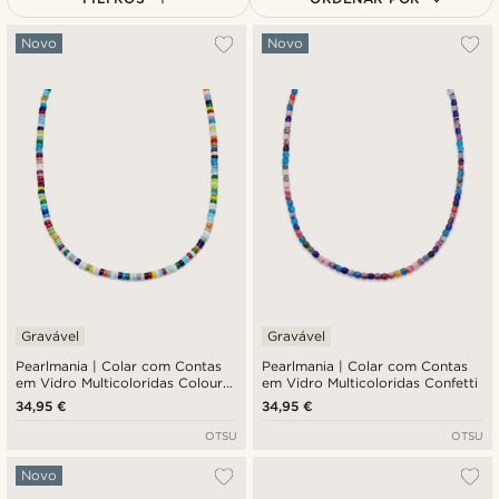
Mais vendidos
Novo
Novo
Novidades
Preço mais baixo
Preço mais alto
Gravável
Gravável
Pearlmania | Colar com Contas
Pearlmania | Colar com Contas
em Vidro Multicoloridas Colour
em Vidro Multicoloridas Confetti
Wheel
34,95 €
34,95 €
OTSU
OTSU
Novo