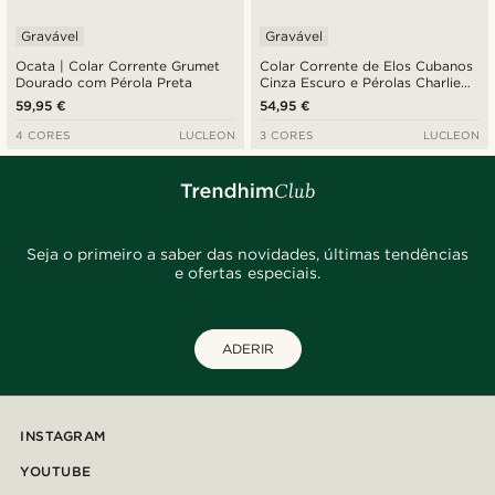
Gravável
Gravável
Ocata | Colar Corrente Grumet
Colar Corrente de Elos Cubanos
Dourado com Pérola Preta
Cinza Escuro e Pérolas Charlie
Amager
59,95 €
54,95 €
4 CORES
LUCLEON
3 CORES
LUCLEON
Seja o primeiro a saber das novidades, últimas tendências
e ofertas especiais.
ADERIR
INSTAGRAM
YOUTUBE