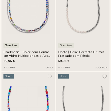
Gravável
Gravável
Pearlmania | Colar com Contas
Ocata | Colar Corrente Grumet
em Vidro Multicoloridas e Aço
Prateado com Pérola
Inoxidável Spectrum
69,95 €
59,95 €
2 CORES
OTSU
4 CORES
LUCLEON
Novo
Novo