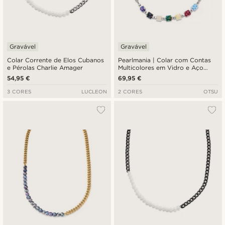
Gravável
Gravável
Colar Corrente de Elos Cubanos
Pearlmania | Colar com Contas
e Pérolas Charlie Amager
Multicolores em Vidro e Aço
Inoxidável Mosaic Boxed
54,95 €
69,95 €
3 CORES
LUCLEON
2 CORES
OTSU