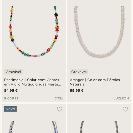
Gravável
Gravável
Pearlmania | Colar com Contas
Amager | Colar com Pérolas
em Vidro Multicoloridas Fiesta
Naturais
Bazaar
54,95 €
69,95 €
5 CORES
OTSU
LUCLEON
Novo