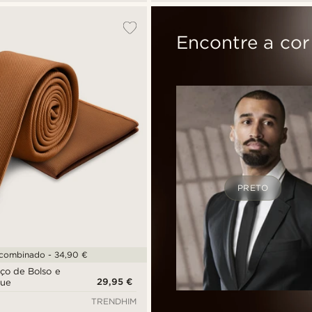
Encontre a cor
PRETO
 combinado - 34,90 €
ço de Bolso e
29,95 €
que
TRENDHIM