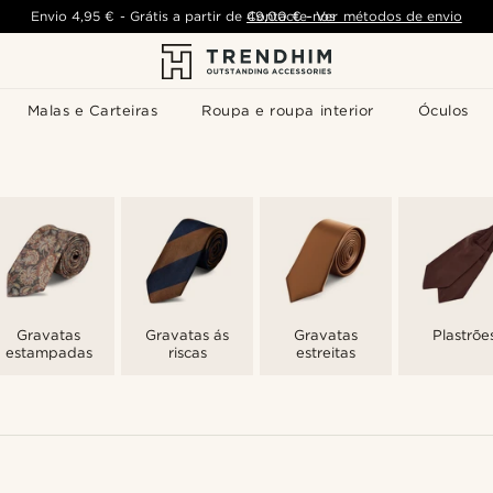
Envio
4,95 €
-
Grátis a partir de
Contacte-nos
49,00 €
-
Ver métodos de envio
Malas e Carteiras
Roupa e roupa interior
Óculos
Gravatas
Gravatas ás
Gravatas
Plastrõe
estampadas
riscas
estreitas