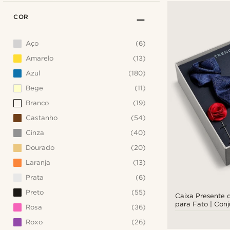
COR
Aço
(6)
Amarelo
(13)
Azul
(180)
Bege
(11)
Branco
(19)
Castanho
(54)
Cinza
(40)
Dourado
(20)
Laranja
(13)
Prata
(6)
Preto
(55)
Caixa Presente 
para Fato | Conj
Rosa
(36)
Vermelho e Pra
Roxo
(26)