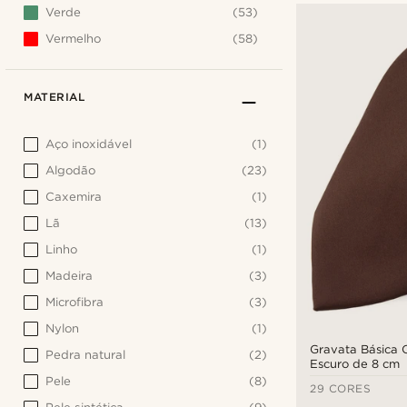
Verde
(53)
Vermelho
(58)
MATERIAL
Aço inoxidável
(1)
Algodão
(23)
Caxemira
(1)
Lã
(13)
Linho
(1)
Madeira
(3)
Microfibra
(3)
Nylon
(1)
Gravata Básica 
Pedra natural
(2)
Escuro de 8 cm
Pele
(8)
29 CORES