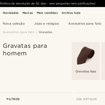
Política de devolução de 30 dias - sem perguntas nem justificações!
Novidades
Marcas
Mais vendidos
Archive Sale
Nova coleção
Joias e relógios
Acessórios para fato
Acessórios para fato
Gravatas
Gravatas para
homem
Gravatas lisas
FILTROS
556 ARTIGOS