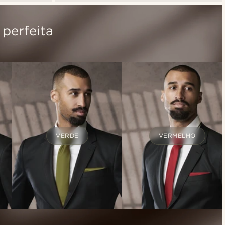
 perfeita
VERDE
VERMELHO