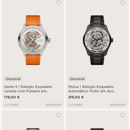
Gravável
Gravável
Dante II | Relógio Esqueleto
Motus | Relógio Esqueleto
Laranja com Pulseira em
Automático Preto em Aço
Borracha
Inoxidável
179,00 €
219,00 €
3 CORES
SEIZMONT
3 CORES
SEIZMONT