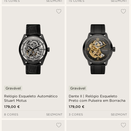
15 CORES
SEIZMONT
15 CORES
SEIZMONT
Gravável
Gravável
Relógio Esqueleto Automático
Dante II | Relógio Esqueleto
Stuart Motus
Preto com Pulseira em Borracha
179,00 €
179,00 €
8 CORES
SEIZMONT
3 CORES
SEIZMONT