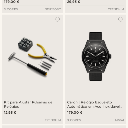
179,00 €
29,95 €
3 CORES
SEIZMONT
TRENDHIM
Kit para Ajustar Pulseiras de
Caron | Relógio Esqueleto
Relógios
Automático em Aço Inoxidável
Preto
12,95 €
179,00 €
TRENDHIM
3 CORES
ARKAI