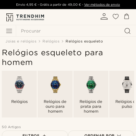
Envio
4,95 €
- Grátis a partir de
49,00 €
-
Ver métodos de envio
Procurar
Joias e relógios
Relógios
Relógios esqueleto
Relógios esqueleto para
homem
Relógios
Relógios de
Relógios de
Relógios 
ouro para
prata para
pulso
homem
homem
50 Artigos
FILTROS
ORDENAR POR