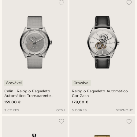
Gravável
Gravável
Calin | Relógio Esqueleto
Relógio Esqueleto Automático
Automático Transparente
Cor Zach
Prateado
159,00 €
179,00 €
3 CORES
OTSU
5 CORES
SEIZMONT