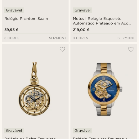
Gravável
Gravável
Relógio Phantom Saam
Motus | Relógio Esqueleto
Automático Prateado em Aço
Inoxidável
59,95 €
219,00 €
6 CORES
SEIZMONT
3 CORES
SEIZMONT
Gravável
Gravável
Relógio de Bolso Esqueleto
Relógio Esqueleto Dourado e