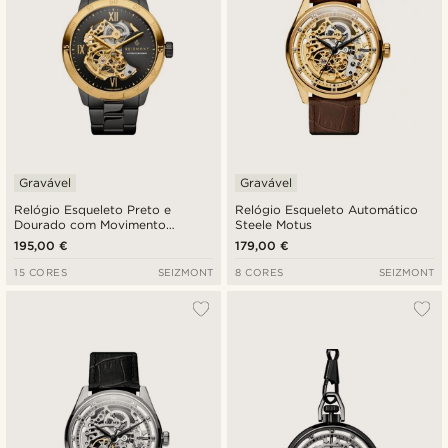
Gravável
Gravável
Relógio Esqueleto Preto e
Relógio Esqueleto Automático
Dourado com Movimento
Steele Motus
Dourado | Dante II
195,00 €
179,00 €
15 CORES
SEIZMONT
8 CORES
SEIZMONT