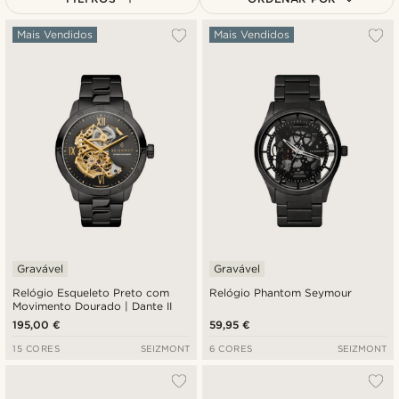
Mais vendidos
Mais Vendidos
Mais Vendidos
Novidades
Preço mais baixo
Preço mais alto
Gravável
Gravável
Relógio Esqueleto Preto com
Relógio Phantom Seymour
Movimento Dourado | Dante II
195,00 €
59,95 €
15 CORES
SEIZMONT
6 CORES
SEIZMONT