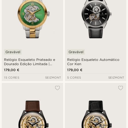
Gravável
Gravável
Relógio Esqueleto Prateado e
Relógio Esqueleto Automático
Dourado Edição Limitada |
Cor Ken
Dante II
179,00 €
179,00 €
15 CORES
SEIZMONT
5 CORES
SEIZMONT