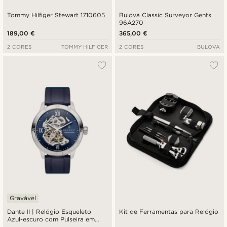
Tommy Hilfiger Stewart 1710605
Bulova Classic Surveyor Gents
96A270
189,00 €
365,00 €
2 CORES
TOMMY HILFIGER
2 CORES
BULOVA
Gravável
Dante II | Relógio Esqueleto
Kit de Ferramentas para Relógio
Azul-escuro com Pulseira em
Borracha