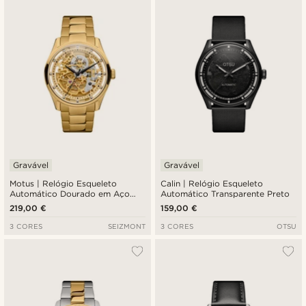
Gravável
Gravável
Motus | Relógio Esqueleto
Calin | Relógio Esqueleto
Automático Dourado em Aço
Automático Transparente Preto
Inoxidável
219,00 €
159,00 €
3 CORES
SEIZMONT
3 CORES
OTSU