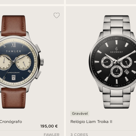
Gravável
 Cronógrafo
Relógio Liam Troika II
195,00 €
FAWLER
3 CORES