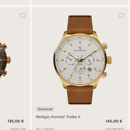
Gravável
Relógio Konrad Troika II
135,00 €
145,00 €
FAWLER
19 CORES
SEIZMONT