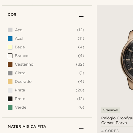
COR
Aço
(12)
Azul
(11)
Bege
(4)
Branco
(4)
Castanho
(32)
Cinza
(1)
Dourado
(4)
Prata
(20)
Preto
(12)
Verde
(6)
Gravável
Relógio Cronógr
Carson Parva
MATERIAIS DA FITA
4 CORES