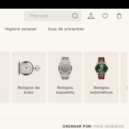
Procurar
Higiene pessoal
Guia de presentes
s
Relógios de
Relógios
Relógios
R
bolso
esqueleto
automáticos
ORDENAR POR:
MAIS VENDIDOS