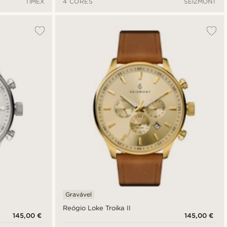
TIMEX
4 CORES
SEIZMONT
Gravável
Reógio Loke Troika II
145,00 €
145,00 €