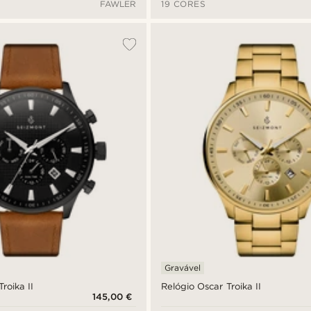
FAWLER
19 CORES
Gravável
roika II
Relógio Oscar Troika II
145,00 €