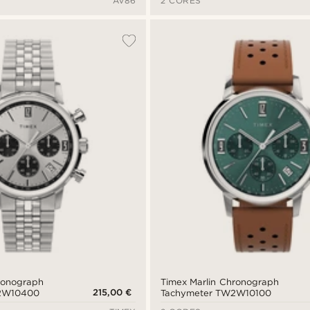
AV86
2 CORES
ronograph
Timex Marlin Chronograph
215,00 €
2W10400
Tachymeter TW2W10100