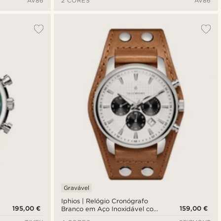
AV86
2 CORES
AV86
Gravável
Iphios | Relógio Cronógrafo
195,00 €
159,00 €
Branco em Aço Inoxidável com
Pulseira em Pele Castanha