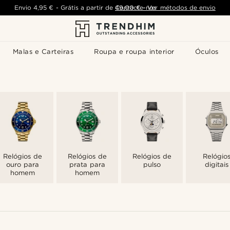
Envio
4,95 €
-
Grátis a partir de
Contacte-nos
49,00 €
-
Ver métodos de envio
Malas e Carteiras
Roupa e roupa interior
Óculos
Relógios de
Relógios de
Relógios de
Relógio
ouro para
prata para
pulso
digitais
homem
homem