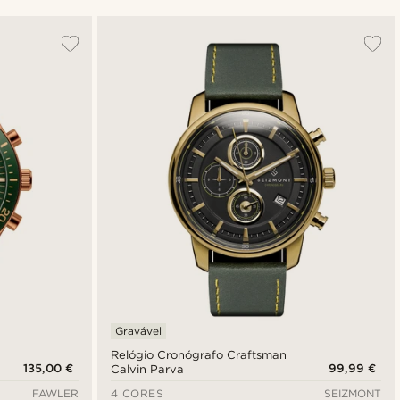
Mais vendidos
Novidades
Preço mais baixo
Preço mais alto
Gravável
Relógio Cronógrafo Craftsman
135,00 €
99,99 €
Calvin Parva
FAWLER
4 CORES
SEIZMONT