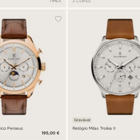
TIMEX
2 CORES
Gravável
ico Perseus
Relógio Milas Troika II
195,00 €