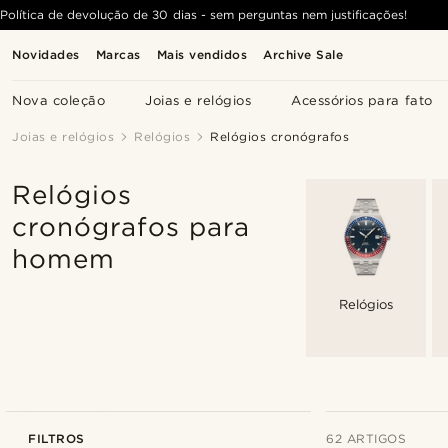
Política de devolução de 30 dias - sem perguntas nem justificações!
Novidades
Marcas
Mais vendidos
Archive Sale
Nova coleção
Joias e relógios
Acessórios para fato
Joias e relógios
Relógios
Relógios cronógrafos
Relógios
cronógrafos para
homem
Relógios
FILTROS
62 ARTIGOS