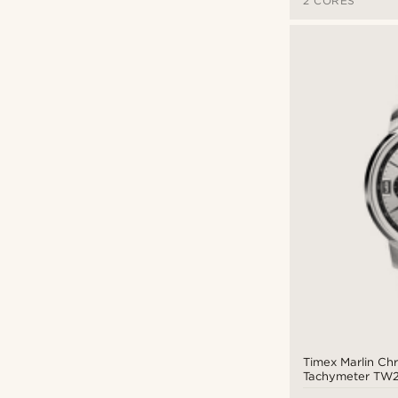
2 CORES
Timex Marlin Ch
Tachymeter TW