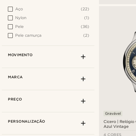
Aço
(22)
Nylon
(1)
Pele
(36)
Pele camurça
(2)
MOVIMENTO
MARCA
PREÇO
Gravável
PERSONALIZAÇÃO
Cicero | Relógio
Azul Vintage
4 CORES