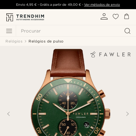
Envio
4,95 €
- Grátis a partir de
49,00 €
-
Ver métodos de envio
Procurar
Relógios
Relógios de pulso