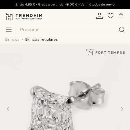
Envio
4,95 €
- Grátis a partir de
49,00 €
-
Ver métodos de envio
Procurar
Brincos
Brincos regulares