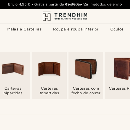
Envio
4,95 €
-
Grátis a partir de
Contacte-nos
49,00 €
-
Ver métodos de envio
Malas e Carteiras
Roupa e roupa interior
Óculos
Carteiras
Carteiras
Carteiras com
Carteiras 
bipartidas
tripartidas
fecho de correr