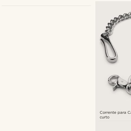
Trendhim
(3)
Warren Asher
(6)
Corrente para C
€
€
curto