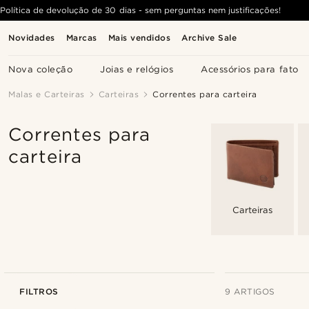
Política de devolução de 30 dias - sem perguntas nem justificações!
Novidades
Marcas
Mais vendidos
Archive Sale
Nova coleção
Joias e relógios
Acessórios para fato
Malas e Carteiras
Carteiras
Correntes para carteira
Correntes para
carteira
Carteiras
FILTROS
9 ARTIGOS