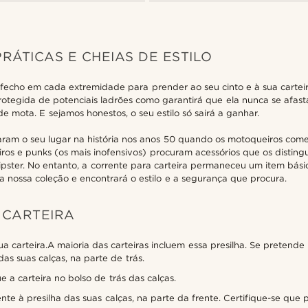
RÁTICAS E CHEIAS DE ESTILO
fecho em cada extremidade para prender ao seu cinto e à sua carteira
rotegida de potenciais ladrões como garantirá que ela nunca se afas
de mota. E sejamos honestos, o seu estilo só sairá a ganhar.
taram o seu lugar na história nos anos 50 quando os motoqueiros come
ros e punks (os mais inofensivos) procuram acessórios que os disting
pster. No entanto, a corrente para carteira permaneceu um item bási
a nossa coleção e encontrará o estilo e a segurança que procura.
 CARTEIRA
a carteira.A maioria das carteiras incluem essa presilha. Se pretende u
as suas calças, na parte de trás.
e a carteira no bolso de trás das calças.
nte à presilha das suas calças, na parte da frente. Certifique-se que