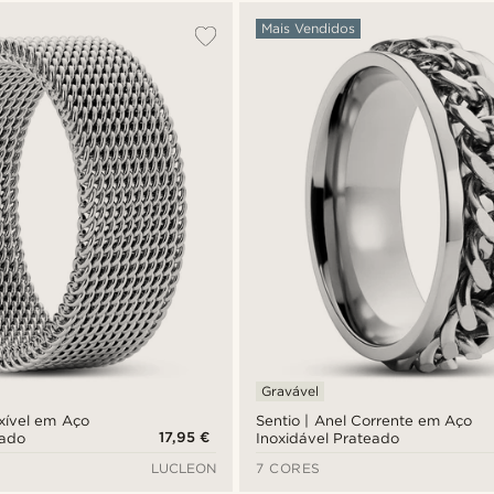
Mais Vendidos
Gravável
exível em Aço
Sentio | Anel Corrente em Aço
17,95 €
eado
Inoxidável Prateado
LUCLEON
7 CORES