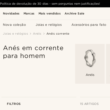
Política de devolução de 30 dias - sem perguntas nem justificações!
Novidades
Marcas
Mais vendidos
Archive Sale
Nova coleção
Joias e relógios
Acessórios para fato
Joias e relógios
Anéis
Anéis corrente
Anés em corrente
para homem
Anéis
FILTROS
15 ARTIGOS