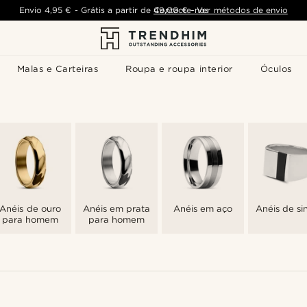
Envio
4,95 €
-
Grátis a partir de
Contacte-nos
49,00 €
-
Ver métodos de envio
Malas e Carteiras
Roupa e roupa interior
Óculos
Anéis de ouro
Anéis em prata
Anéis em aço
Anéis de si
para homem
para homem