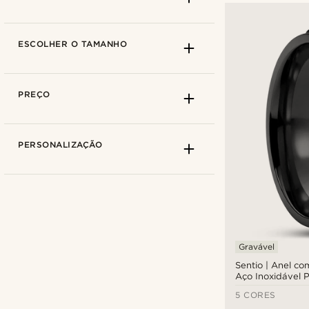
ESCOLHER O TAMANHO
PREÇO
PERSONALIZAÇÃO
Lucleon
(12)
Gravável
Otsu
(3)
Sentio | Anel c
Aço Inoxidável 
Como medir o pulso
5 CORES