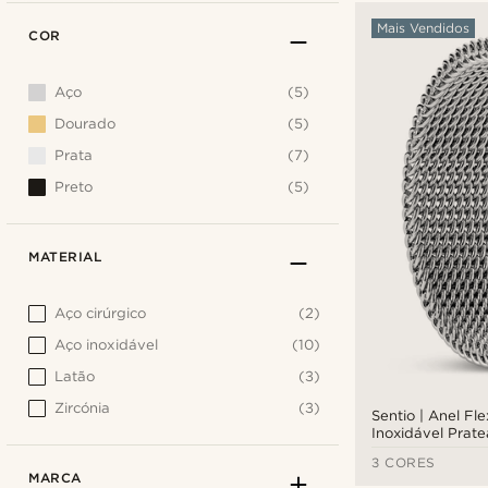
Mais Vendidos
COR
Aço
(5)
Dourado
(5)
Prata
(7)
Preto
(5)
MATERIAL
Aço cirúrgico
(2)
Aço inoxidável
(10)
Latão
(3)
Zircónia
(3)
Sentio | Anel Fl
Inoxidável Prat
3 CORES
MARCA