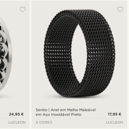
Mais vendidos
Novidades
Preço mais baixo
Preço mais alto
Sentio | Anel em Malha Maleável
24,95 €
17,95 €
em Aço Inoxidável Preto
LUCLEON
3 CORES
LUCLEON