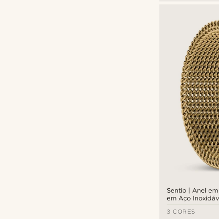
/ 23,2
Circunferência / Diâmetro - 75 /
(1)
23,9
Circunferência / Diâmetro - 80 /
(1)
25,5
Sentio | Anel e
em Aço Inoxidá
3 CORES