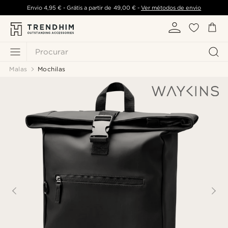
Envio
4,95 €
- Grátis a partir de
49,00 €
-
Ver métodos de envio
Procurar
Malas
Mochilas