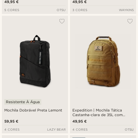
49,95 €
49,95 €
5 CORES
OTSU
3 CORES
WAYKINS
Resistente À Água
Mochila Dobrável Preta Lemont
Expedition | Mochila Tática
Castanha-clara de 35L com
Vários Compartimentos e Painel
59,95 €
49,95 €
para Distintivos
4 CORES
LAZY BEAR
4 CORES
OTSU