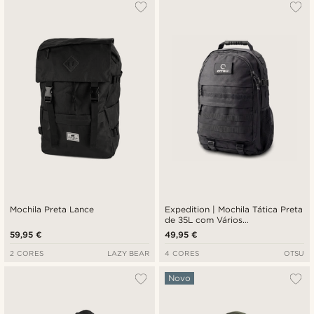
Mais vendidos
Novidades
Preço mais baixo
Preço mais alto
Mochila Preta Lance
Expedition | Mochila Tática Preta
de 35L com Vários
Compartimentos e Painel para
59,95 €
49,95 €
Distintivos
2 CORES
LAZY BEAR
4 CORES
OTSU
Novo