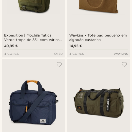
Expedition | Mochila Tática
Waykins - Tote bag pequeno em
Verde-tropa de 35L com Vários
algodão castanho
Compartimentos e Painel para
49,95 €
14,95 €
Distintivos
4 CORES
OTSU
4 CORES
WAYKINS