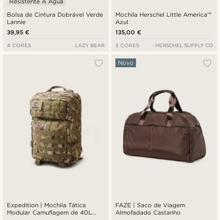
Resistente À Água
Bolsa de Cintura Dobrável Verde
Mochila Herschel Little America™
Lannie
Azul
39,95 €
135,00 €
4 CORES
LAZY BEAR
3 CORES
HERSCHEL SUPPLY CO
Novo
Expedition | Mochila Tática
FAZE | Saco de Viagem
Modular Camuflagem de 40L
Almofadado Castanho
com Painel de Distintivos