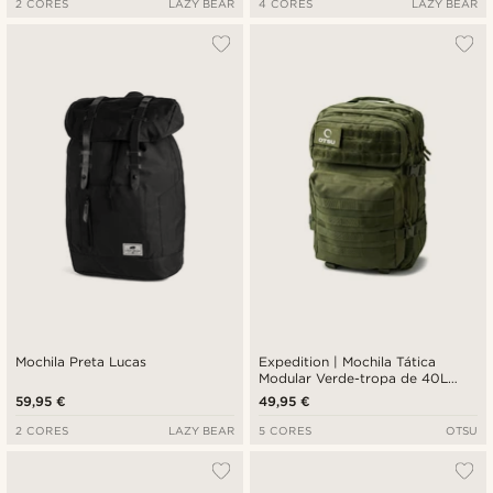
2 CORES
LAZY BEAR
4 CORES
LAZY BEAR
Mochila Preta Lucas
Expedition | Mochila Tática
Modular Verde-tropa de 40L
com Painel de Distintivos
59,95 €
49,95 €
2 CORES
LAZY BEAR
5 CORES
OTSU