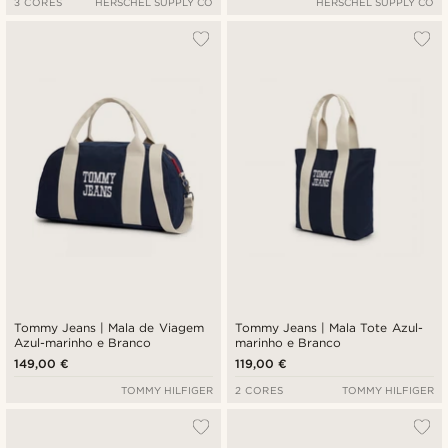
3 CORES
HERSCHEL SUPPLY CO
HERSCHEL SUPPLY CO
Tommy Jeans | Mala de Viagem
Tommy Jeans | Mala Tote Azul-
Azul-marinho e Branco
marinho e Branco
149,00 €
119,00 €
TOMMY HILFIGER
2 CORES
TOMMY HILFIGER