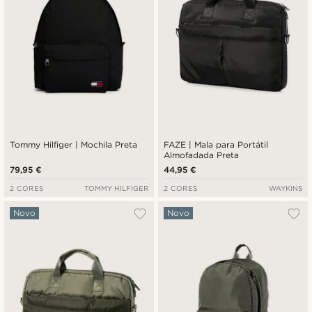
Tommy Hilfiger | Mochila Preta
FAZE | Mala para Portátil
Almofadada Preta
79,95 €
44,95 €
2 CORES
TOMMY HILFIGER
2 CORES
WAYKINS
Novo
Novo