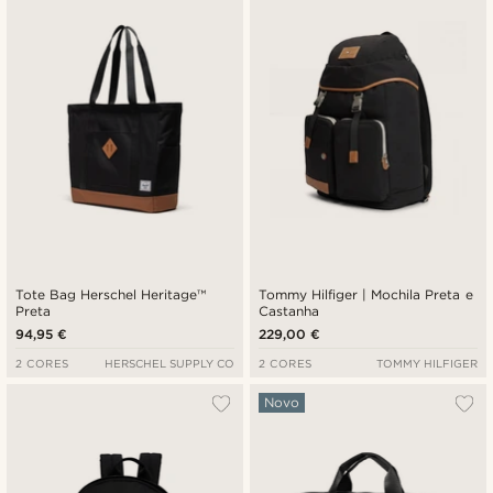
Tote Bag Herschel Heritage™
Tommy Hilfiger | Mochila Preta e
Preta
Castanha
94,95 €
229,00 €
2 CORES
HERSCHEL SUPPLY CO
2 CORES
TOMMY HILFIGER
Novo