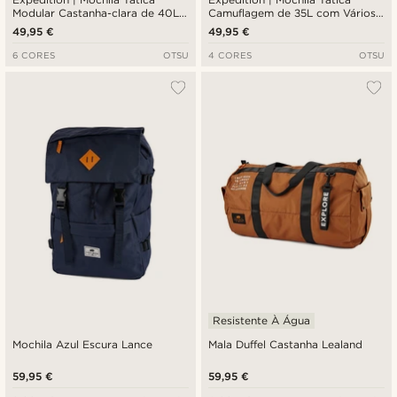
Modular Castanha-clara de 40L
Camuflagem de 35L com Vários
com Painel de Distintivos
Compartimentos e Painel para
49,95 €
49,95 €
Distintivos
6 CORES
OTSU
4 CORES
OTSU
Resistente À Água
Mochila Azul Escura Lance
Mala Duffel Castanha Lealand
59,95 €
59,95 €