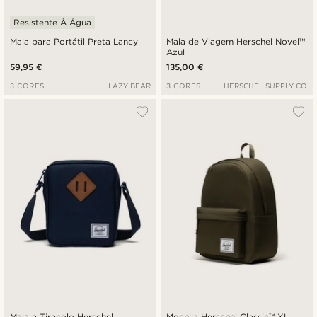
Resistente À Água
Mala para Portátil Preta Lancy
Mala de Viagem Herschel Novel™
Azul
59,95 €
135,00 €
3 CORES
LAZY BEAR
3 CORES
HERSCHEL SUPPLY CO
Mala a Tiracolo Herschel
Mochila Herschel Classic™ XL