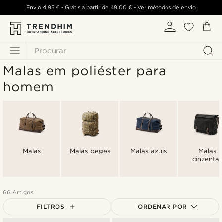
Envio
4,95 €
- Grátis a partir de
49,00 €
-
Ver métodos de envio
Procurar
Malas em poliéster para
homem
Malas
Malas beges
Malas azuis
Malas
cinzentas
66 Artigos
FILTROS
ORDENAR POR