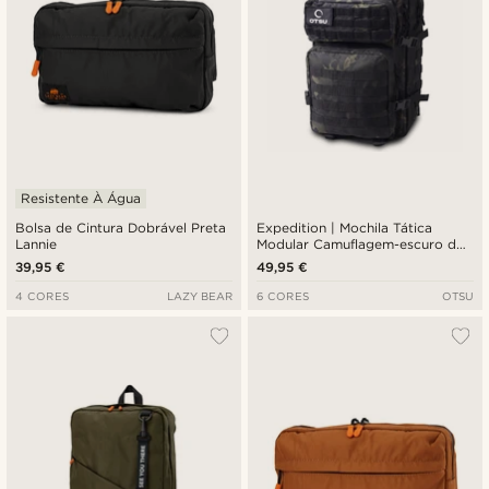
Resistente À Água
Bolsa de Cintura Dobrável Preta
Expedition | Mochila Tática
Lannie
Modular Camuflagem-escuro de
40L com Painel de Distintivos
39,95 €
49,95 €
4 CORES
LAZY BEAR
6 CORES
OTSU