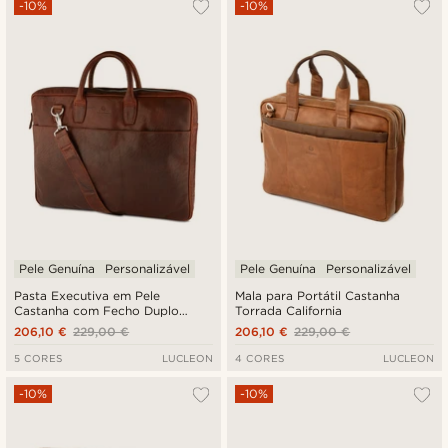
-10%
-10%
Pele Genuína
Personalizável
Pele Genuína
Personalizável
Pasta Executiva em Pele
Mala para Portátil Castanha
Castanha com Fecho Duplo
Torrada California
Montreal
206,10 €
229,00 €
206,10 €
229,00 €
5 CORES
LUCLEON
4 CORES
LUCLEON
-10%
-10%