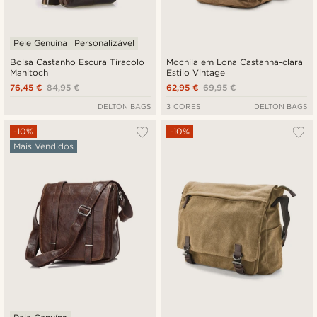
Pele Genuína
Personalizável
Bolsa Castanho Escura Tiracolo
Mochila em Lona Castanha-clara
Manitoch
Estilo Vintage
76,45 €
84,95 €
62,95 €
69,95 €
DELTON BAGS
3 CORES
DELTON BAGS
-10%
-10%
Mais Vendidos