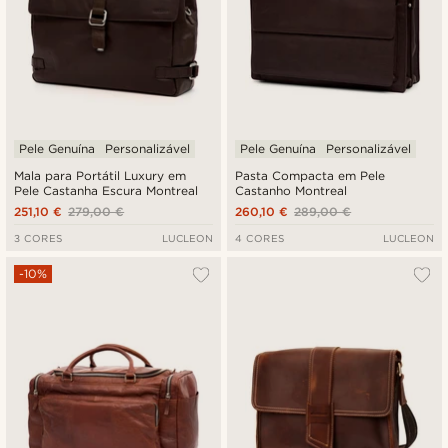
Pele Genuína
Personalizável
Pele Genuína
Personalizável
Mala para Portátil Luxury em
Pasta Compacta em Pele
Pele Castanha Escura Montreal
Castanho Montreal
251,10 €
279,00 €
260,10 €
289,00 €
3 CORES
LUCLEON
4 CORES
LUCLEON
-10%