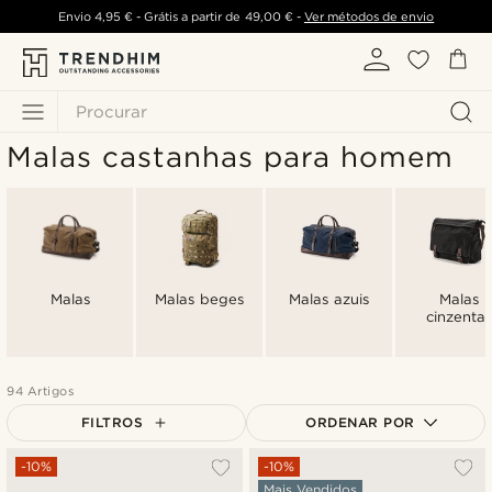
Envio
4,95 €
- Grátis a partir de
49,00 €
-
Ver métodos de envio
Procurar
Malas castanhas para homem
Malas
Malas beges
Malas azuis
Malas
cinzentas
94 Artigos
FILTROS
ORDENAR POR
Mais vendidos
-10%
-10%
Mais Vendidos