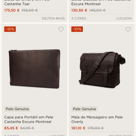
Castanha Tsar
Escura Montreal
175,50 €
195,00 €
130,50 €
145,00 €
DELTON BAGS
3 CORES
LUCLEON
-10%
-10%
Pele Genuína
Pele Genuína
Capa para Portátil em Pele
Mala de Mensageiro em Pele
Castanha Escura Montreal
Overly
85,45 €
94,95 €
161,10 €
179,00 €