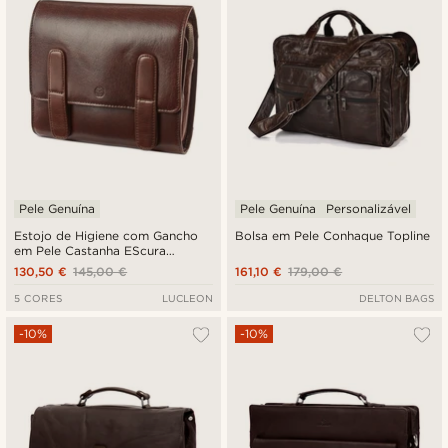
Pele Genuína
Pele Genuína
Personalizável
Estojo de Higiene com Gancho
Bolsa em Pele Conhaque Topline
em Pele Castanha EScura
California
130,50 €
145,00 €
161,10 €
179,00 €
5 CORES
LUCLEON
DELTON BAGS
-10%
-10%