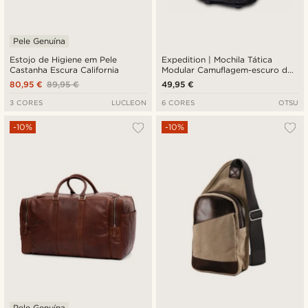
Pele Genuína
Estojo de Higiene em Pele
Expedition | Mochila Tática
Castanha Escura California
Modular Camuflagem-escuro de
40L com Painel de Distintivos
80,95 €
89,95 €
49,95 €
3 CORES
LUCLEON
6 CORES
OTSU
-10%
-10%
Pele Genuína