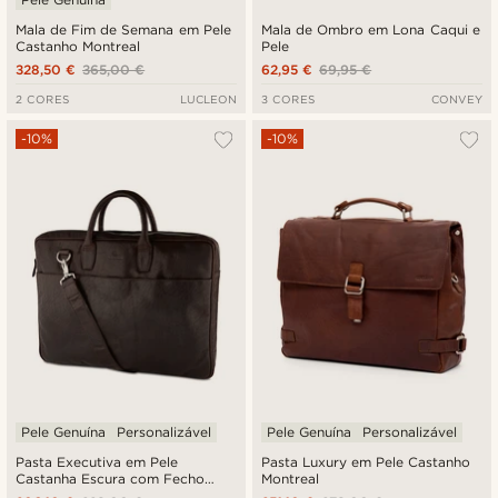
Mala de Fim de Semana em Pele
Mala de Ombro em Lona Caqui e
Castanho Montreal
Pele
328,50 €
365,00 €
62,95 €
69,95 €
2 CORES
LUCLEON
3 CORES
CONVEY
-10%
-10%
Pele Genuína
Personalizável
Pele Genuína
Personalizável
Pasta Executiva em Pele
Pasta Luxury em Pele Castanho
Castanha Escura com Fecho
Montreal
Duplo Montreal