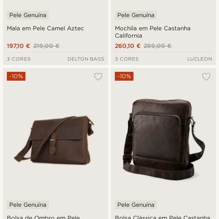
Pele Genuína
Pele Genuína
Mala em Pele Camel Aztec
Mochila em Pele Castanha
California
197,10 €
219,00 €
260,10 €
289,00 €
3 CORES
DELTON BAGS
3 CORES
LUCLEON
-10%
-10%
Pele Genuína
Pele Genuína
Bolsa de Ombro em Pele
Bolsa Clássica em Pele Castanha