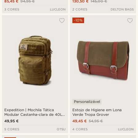
85,45 €
94,95 €
130,50 €
145,00 €
3 CORES
LUCLEON
2 CORES
DELTON BAGS
-10%
Personalizável
Expedition | Mochila Tática
Estojo de Higiene em Lona
Modular Castanha-clara de 40L
Verde Tropa Grover
com Painel de Distintivos
49,95 €
49,45 €
54,95 €
5 CORES
OTSU
4 CORES
LUCLEON