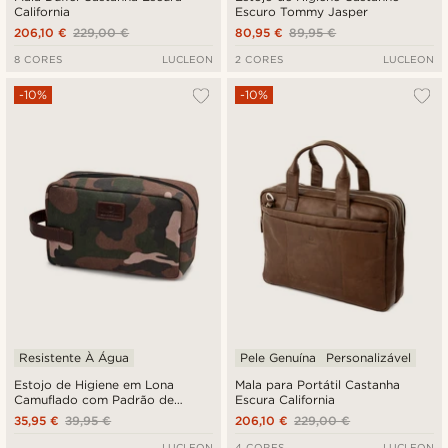
California
Escuro Tommy Jasper
206,10 €
229,00 €
80,95 €
89,95 €
8 CORES
LUCLEON
2 CORES
LUCLEON
-10%
-10%
Resistente À Água
Pele Genuína
Personalizável
Estojo de Higiene em Lona
Mala para Portátil Castanha
Camuflado com Padrão de
Escura California
Folhas e Pele de Búfalo
35,95 €
39,95 €
206,10 €
229,00 €
LUCLEON
4 CORES
LUCLEON