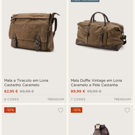
Novidades
Preço mais baixo
Preço mais alto
Mala a Tiracolo em Lona
Mala Duffle Vintage em Lona
Castanho Caramelo
Caramelo e Pele Castanha
62,95 €
69,95 €
89,99 €
99,99 €
6 CORES
TRENDHIM
7 CORES
TRENDHIM
-10%
-10%