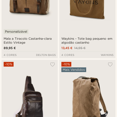
Personalizável
Mala a Tiracolo Castanha-clara
Waykins - Tote bag pequeno em
Estilo Vintage
algodão castanho
89,95 €
13,45 €
14,95 €
4 CORES
DELTON BAGS
4 CORES
WAYKINS
-10%
-10%
Mais Vendidos