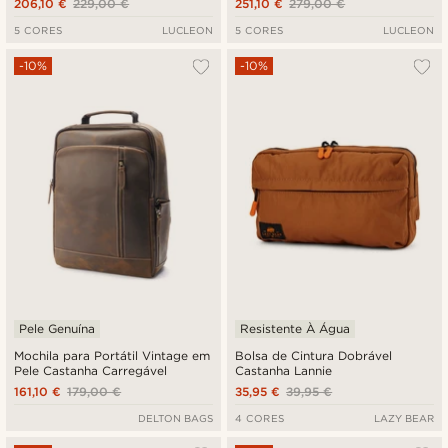
206,10 €
229,00 €
251,10 €
279,00 €
5 CORES
LUCLEON
5 CORES
LUCLEON
-10%
-10%
Pele Genuína
Resistente À Água
Mochila para Portátil Vintage em
Bolsa de Cintura Dobrável
Pele Castanha Carregável
Castanha Lannie
161,10 €
179,00 €
35,95 €
39,95 €
DELTON BAGS
4 CORES
LAZY BEAR