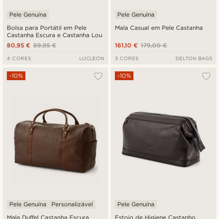
Pele Genuína
Pele Genuína
Bolsa para Portátil em Pele
Mala Casual em Pele Castanha
Castanha Escura e Castanha Lou
80,95 €
89,95 €
161,10 €
179,00 €
4 CORES
LUCLEON
3 CORES
DELTON BAGS
-10%
-10%
Pele Genuína
Personalizável
Pele Genuína
Mala Duffel Castanha Escura
Estojo de Higiene Castanho