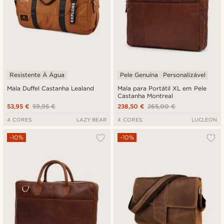
Resistente À Água
Pele Genuína
Personalizável
Mala Duffel Castanha Lealand
Mala para Portátil XL em Pele
Castanha Montreal
53,95 €
59,95 €
238,50 €
265,00 €
4 CORES
LAZY BEAR
4 CORES
LUCLEON
-10%
-10%