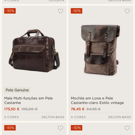
3 CORES
LUCLEON
DELTON BAGS
-10%
-10%
Pele Genuína
Mala Multi-funções em Pele
Mochila em Lona e Pele
Castanha
Castanho-claro Estilo vintage
175,50 €
195,00 €
76,45 €
84,95 €
2 CORES
DELTON BAGS
4 CORES
DELTON BAGS
-10%
-10%