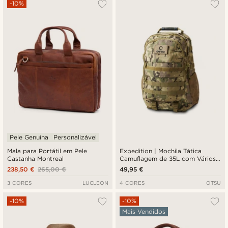
-10%
Pele Genuína
Personalizável
Mala para Portátil em Pele
Expedition | Mochila Tática
Castanha Montreal
Camuflagem de 35L com Vários
Compartimentos e Painel para
238,50 €
265,00 €
49,95 €
Distintivos
3 CORES
LUCLEON
4 CORES
OTSU
-10%
-10%
Mais Vendidos