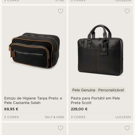
2 CORES
OTSU
3 CORES
LUCLEON
Pele Genuína
Personalizável
Estojo de Higiene Tarpa Preto e
Pasta para Portátil em Pele
Pele Castanha Selah
Preta Scott
69,95 €
229,00 €
2 CORES
SALT & HIDE
3 CORES
LUCLEON