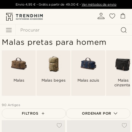
Envio
4,95 €
- Grátis a partir de
49,00 €
-
Ver métodos de envio
Procurar
Malas pretas para homem
Malas
Malas beges
Malas azuis
Malas
cinzentas
90 Artigos
FILTROS
ORDENAR POR
Mais vendidos