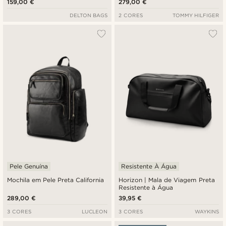
159,00 €
279,00 €
DELTON BAGS
2 CORES
TOMMY HILFIGER
Pele Genuína
Resistente À Água
Mochila em Pele Preta California
Horizon | Mala de Viagem Preta
Resistente à Água
289,00 €
39,95 €
3 CORES
LUCLEON
3 CORES
WAYKINS