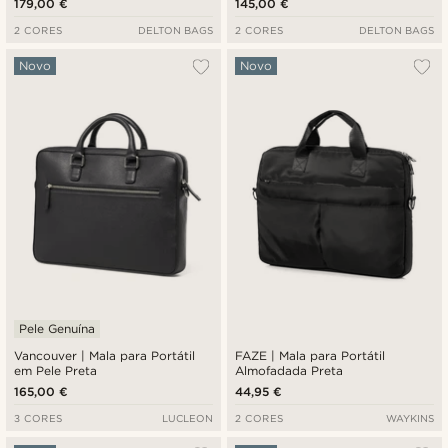
179,00 €
145,00 €
2 CORES
DELTON BAGS
2 CORES
DELTON BAGS
Novo
Novo
Pele Genuína
Vancouver | Mala para Portátil
FAZE | Mala para Portátil
em Pele Preta
Almofadada Preta
165,00 €
44,95 €
3 CORES
LUCLEON
2 CORES
WAYKINS