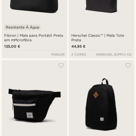
Resistente À Água
Fibron | Mala para Portátil Preta
Herschel Classic™ | Mala Tote
em mMcrofibra
Preta
135,00 €
44,95 €
FAWLER
2 CORES
HERSCHEL SUPPLY CO