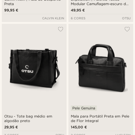
Preta
Modular Camuflagem-escuro de
40L com Painel de Distintivos
99,95 €
49,95 €
CALVIN KLEIN
6 CORES
OTSU
Pele Genuína
Otsu - Tote bag médio em
Mala para Portátil Preta em Pele
algodão preto
de Flor Integral
29,95 €
145,00 €