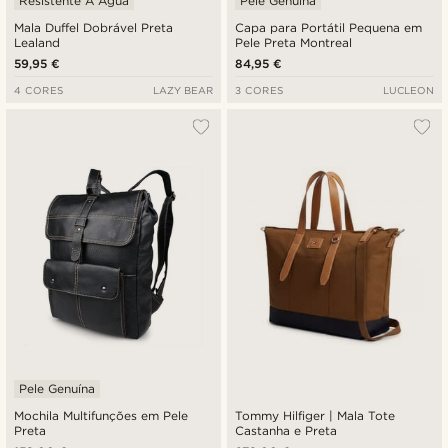
Resistente À Água
Pele Genuína
Mala Duffel Dobrável Preta
Capa para Portátil Pequena em
Lealand
Pele Preta Montreal
59,95 €
84,95 €
4 CORES
LAZY BEAR
3 CORES
LUCLEON
Pele Genuína
Mochila Multifunções em Pele
Tommy Hilfiger | Mala Tote
Preta
Castanha e Preta