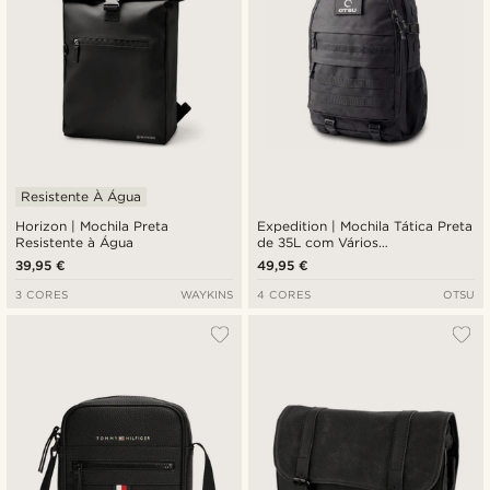
Resistente À Água
Horizon | Mochila Preta
Expedition | Mochila Tática Preta
Resistente à Água
de 35L com Vários
Compartimentos e Painel para
39,95 €
49,95 €
Distintivos
3 CORES
WAYKINS
4 CORES
OTSU