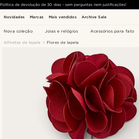
Política de devolução de 30 dias - sem perguntas nem justificações!
Novidades
Marcas
Mais vendidos
Archive Sale
Nova coleção
Joias e relógios
Acessórios para fato
Alfinetes de lapela
Flores de lapela