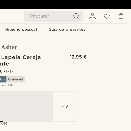
Procurar
Higiene pessoal
Guia de presentes
 Lapela Cereja
12,95 €
ante
.8
(171)
dos
Gravável
 A COR
+13
COM