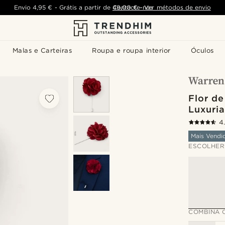
Envio
4,95 €
-
Grátis a partir de
Contacte-nos
49,00 €
-
Ver métodos de envio
Malas e Carteiras
Roupa e roupa interior
Óculos
Flor de
Luxuri
4
Mais Vendi
ESCOLHER
COMBINA 