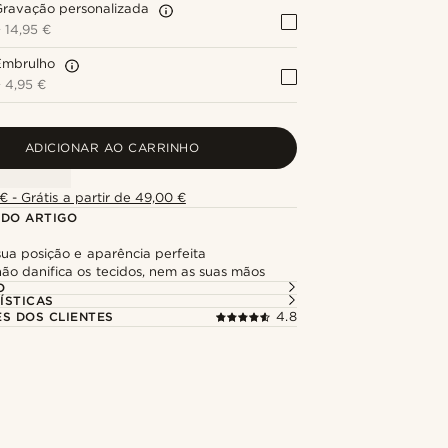
Gravação personalizada
+
14,95 €
Embrulho
+
4,95 €
ADICIONAR AO CARRINHO
€ - Grátis a partir de 49,00 €
 DO ARTIGO
ua posição e aparência perfeita
não danifica os tecidos, nem as suas mãos
O
ÍSTICAS
ES DOS CLIENTES
4.8