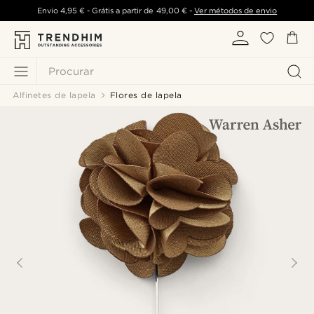
Envio
4,95 €
- Grátis a partir de
49,00 €
-
Ver métodos de envio
Procurar
Alfinetes de lapela
Flores de lapela