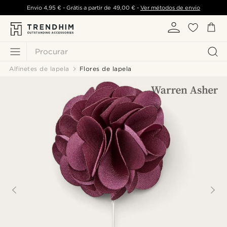
Envio
4,95 €
- Grátis a partir de
49,00 €
-
Ver métodos de envio
Procurar
Alfinetes de lapela
Flores de lapela