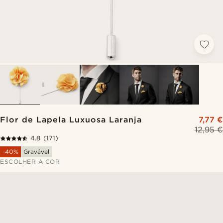
Flor de Lapela Luxuosa Laranja
7,77 €
12,95 €
4.8
(171)
-40%
Gravável
ESCOLHER A COR