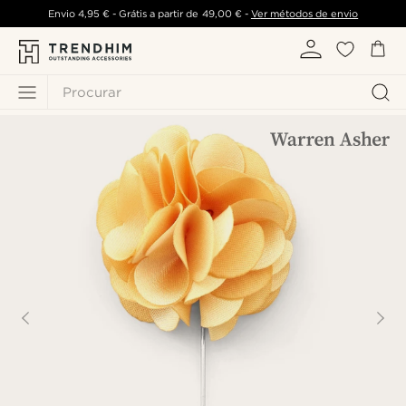
Envio
4,95 €
- Grátis a partir de
49,00 €
-
Ver métodos de envio
Procurar