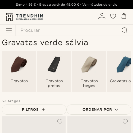
Envio
4,95 €
- Grátis a partir de
49,00 €
-
Ver métodos de envio
Procurar
Gravatas verde sálvia
Gravatas
Gravatas
Gravatas
Gravatas az
pretas
beges
53 Artigos
FILTROS
ORDENAR POR
Mais vendidos
Novidades