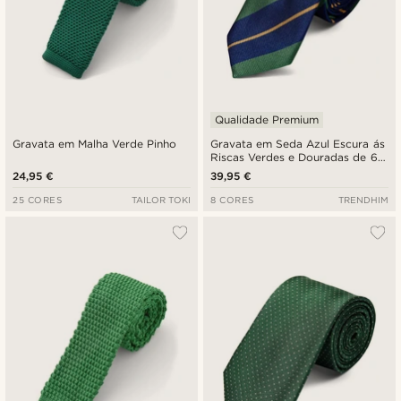
Qualidade Premium
Gravata em Malha Verde Pinho
Gravata em Seda Azul Escura ás
Riscas Verdes e Douradas de 6
cm
24,95 €
39,95 €
25 CORES
TAILOR TOKI
8 CORES
TRENDHIM