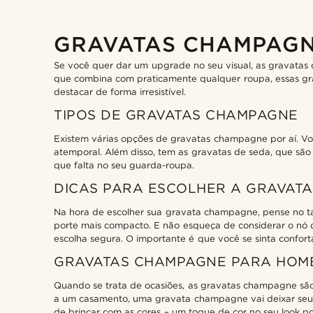
GRAVATAS CHAMPAG
Se você quer dar um upgrade no seu visual, as gravatas
que combina com praticamente qualquer roupa, essas grav
destacar de forma irresistível.
TIPOS DE GRAVATAS CHAMPAGNE
Existem várias opções de gravatas champagne por aí. Você
atemporal. Além disso, tem as gravatas de seda, que são 
que falta no seu guarda-roupa.
DICAS PARA ESCOLHER A GRAVATA
Na hora de escolher sua gravata champagne, pense no t
porte mais compacto. E não esqueça de considerar o nó 
escolha segura. O importante é que você se sinta confortá
GRAVATAS CHAMPAGNE PARA HOM
Quando se trata de ocasiões, as gravatas champagne são
a um casamento, uma gravata champagne vai deixar seu 
de brincar com as cores – um toque de cor no seu look po