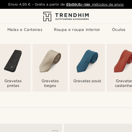
Envio
4,95 €
-
Grátis a partir de
Contacte-nos
49,00 €
-
Ver métodos de envio
Malas e Carteiras
Roupa e roupa interior
Óculos
Gravatas
Gravatas
Gravatas azuis
Gravata
pretas
beges
castanha