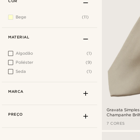
COR
Bege
(11)
MATERIAL
Algodão
(1)
Poliéster
(9)
Seda
(1)
MARCA
Gravata Simples
PREÇO
Champanhe Bril
7 CORES