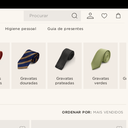
Procurar
Higiene pessoal
Guia de presentes
s
Gravatas
Gravatas
Gravatas
Gr
s
douradas
prateadas
verdes
ORDENAR POR:
MAIS VENDIDOS
Mais vendidos