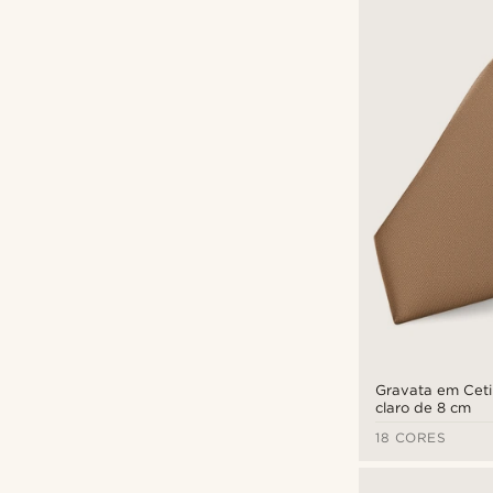
Bohemian Revolt
(1)
Fawler
(1)
Trendhim
(9)
€
€
Gravata em Cet
claro de 8 cm
18 CORES