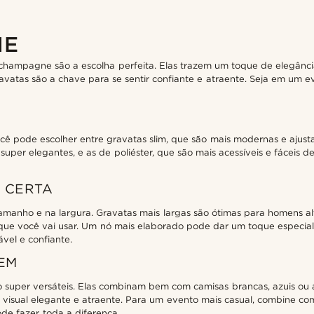
NE
 champagne são a escolha perfeita. Elas trazem um toque de elegânc
atas são a chave para se sentir confiante e atraente. Seja em um e
 pode escolher entre gravatas slim, que são mais modernas e ajustad
super elegantes, e as de poliéster, que são mais acessíveis e fáceis 
 CERTA
amanho e na largura. Gravatas mais largas são ótimas para homens 
que você vai usar. Um nó mais elaborado pode dar um toque especia
vel e confiante.
EM
 super versáteis. Elas combinam bem com camisas brancas, azuis ou
visual elegante e atraente. Para um evento mais casual, combine c
de fazer toda a diferença.