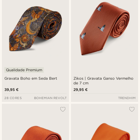
Preço mais baixo
Preço mais alto
Qualidade Premium
Gravata Boho em Seda Bert
Zikos | Gravata Ganso Vermelho
de 7 cm
39,95 €
29,95 €
28 CORES
BOHEMIAN REVOLT
TRENDHIM