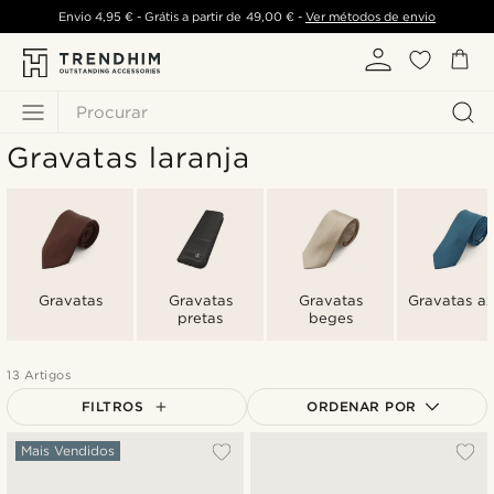
Envio
4,95 €
- Grátis a partir de
49,00 €
-
Ver métodos de envio
Procurar
Gravatas laranja
Gravatas
Gravatas
Gravatas
Gravatas az
pretas
beges
13 Artigos
FILTROS
ORDENAR POR
Mais vendidos
Mais Vendidos
Novidades