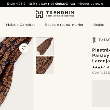
Envio
4,95 €
-
Grátis a partir de
Contacte-nos
49,00 €
-
Ver métodos de envio
Malas e Carteiras
Roupa e roupa interior
Óculos
Plastrã
Paisley
Laranj
4
COMPLETE