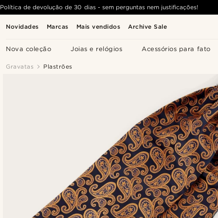
Política de devolução de 30 dias - sem perguntas nem justificações!
Novidades
Marcas
Mais vendidos
Archive Sale
Nova coleção
Joias e relógios
Acessórios para fato
Gravatas
Plastrões