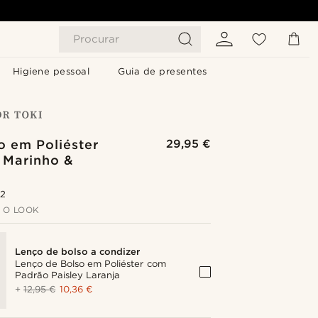
Procurar
Higiene pessoal
Guia de presentes
o em Poliéster
29,95 €
 Marinho &
a
.2
 O LOOK
Lenço de bolso a condizer
Lenço de Bolso em Poliéster com
Padrão Paisley Laranja
+
12,95 €
10,36 €