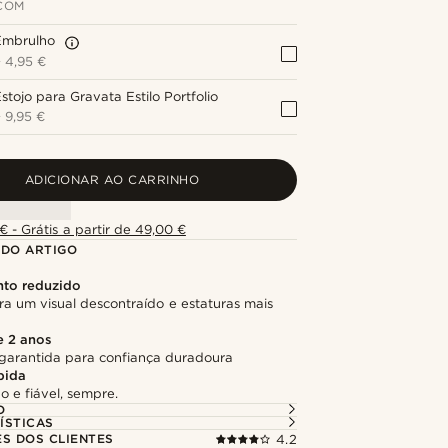
COM
Embrulho
+
4,95 €
stojo para Gravata Estilo Portfolio
+
9,95 €
ADICIONAR AO CARRINHO
€ - Grátis a partir de 49,00 €
 DO ARTIGO
to reduzido
ra um visual descontraído e estaturas mais
e 2 anos
garantida para confiança duradoura
pida
o e fiável, sempre.
O
ÍSTICAS
ES DOS CLIENTES
4.2