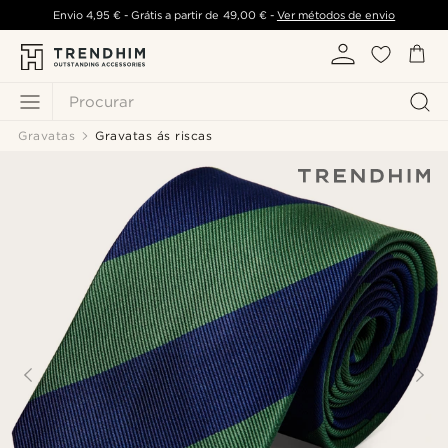
Envio
4,95 €
- Grátis a partir de
49,00 €
-
Ver métodos de envio
Procurar
Gravatas
Gravatas ás riscas