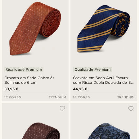
Preço mais baixo
Preço mais alto
Qualidade Premium
Qualidade Premium
Gravata em Seda Cobre ás
Gravata em Seda Azul Escura
Bolinhas de 6 cm
com Risca Dupla Dourada de 8
cm
39,95 €
44,95 €
12 CORES
TRENDHIM
14 CORES
TRENDHIM