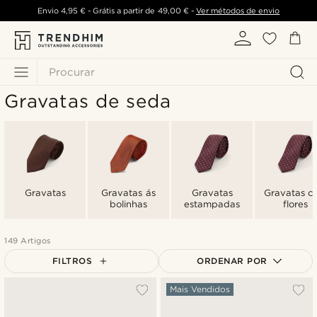
Envio
4,95 €
- Grátis a partir de
49,00 €
-
Ver métodos de envio
Procurar
Gravatas de seda
Gravatas
Gravatas ás
Gravatas
Gravatas c
bolinhas
estampadas
flores
149 Artigos
FILTROS
ORDENAR POR
Mais vendidos
Mais Vendidos
Novidades