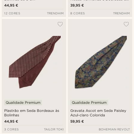
6 cm
44,95 €
39,95 €
12 CORES
TRENDHIM
8 CORES
TRENDHIM
Qualidade Premium
Qualidade Premium
Plastrão em Seda Bordeaux às
Gravata Ascot em Seda Paisley
Bolinhas
Azul-claro Colorida
44,95 €
59,95 €
3 CORES
TAILOR TOKI
BOHEMIAN REVOLT