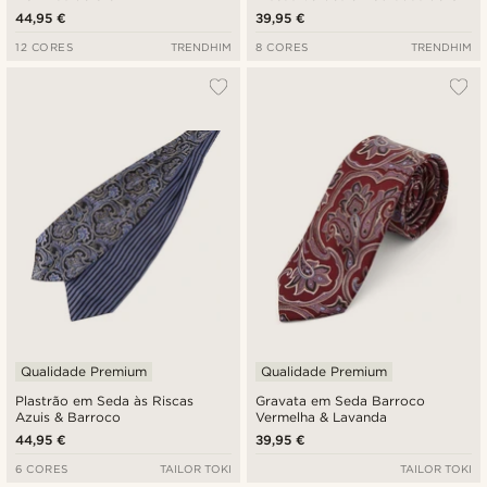
cm
44,95 €
39,95 €
12 CORES
TRENDHIM
8 CORES
TRENDHIM
Qualidade Premium
Qualidade Premium
Plastrão em Seda às Riscas
Gravata em Seda Barroco
Azuis & Barroco
Vermelha & Lavanda
44,95 €
39,95 €
6 CORES
TAILOR TOKI
TAILOR TOKI