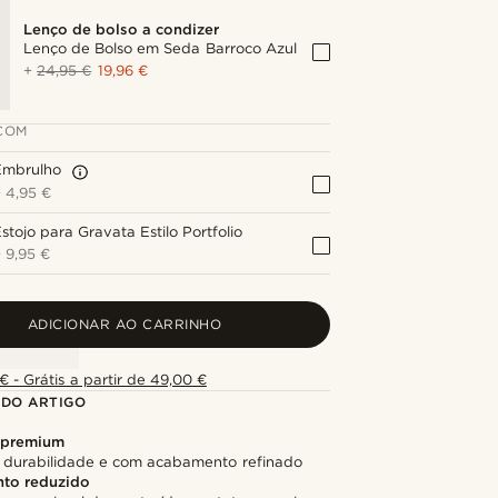
Lenço de bolso a condizer
Lenço de Bolso em Seda Barroco Azul
+
24,95 €
19,96 €
COM
Embrulho
+
4,95 €
stojo para Gravata Estilo Portfolio
+
9,95 €
ADICIONAR AO CARRINHO
€ - Grátis a partir de 49,00 €
 DO ARTIGO
 premium
 durabilidade e com acabamento refinado
to reduzido