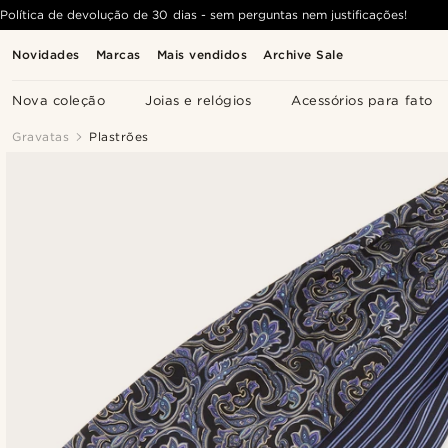
Política de devolução de 30 dias - sem perguntas nem justificações!
Novidades
Marcas
Mais vendidos
Archive Sale
Nova coleção
Joias e relógios
Acessórios para fato
Gravatas
Plastrões