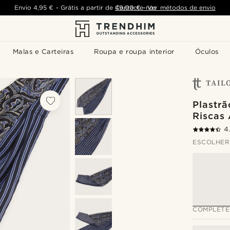
Envio
4,95 €
-
Grátis a partir de
Contacte-nos
49,00 €
-
Ver métodos de envio
Malas e Carteiras
Roupa e roupa interior
Óculos
Plastr
Riscas 
4
ESCOLHER
COMPLETE