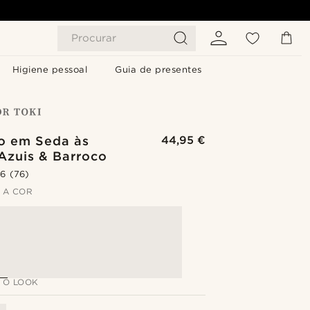
Procurar
Higiene pessoal
Guia de presentes
ão em Seda às
44,95 €
Azuis & Barroco
.6
(76)
 A COR
 O LOOK