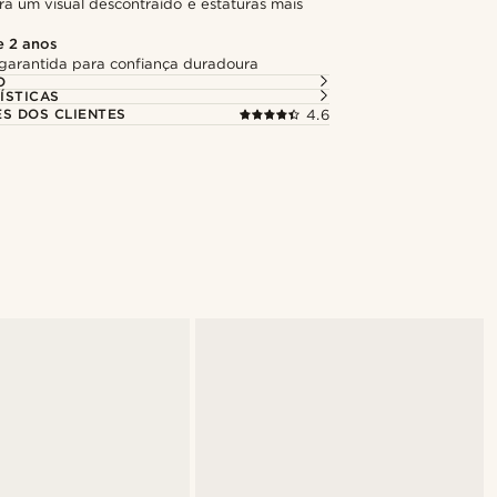
ra um visual descontraído e estaturas mais
e 2 anos
garantida para confiança duradoura
O
ÍSTICAS
ES DOS CLIENTES
4.6