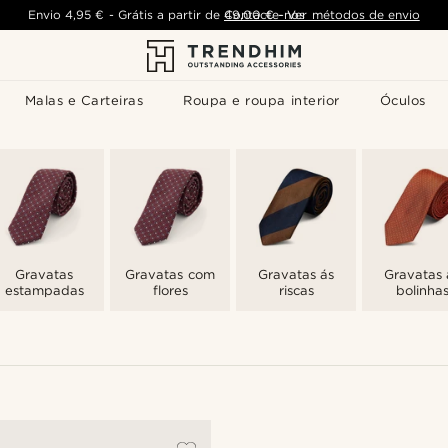
Envio
4,95 €
-
Grátis a partir de
Contacte-nos
49,00 €
-
Ver métodos de envio
Malas e Carteiras
Roupa e roupa interior
Óculos
Gravatas
Gravatas com
Gravatas ás
Gravatas 
estampadas
flores
riscas
bolinha