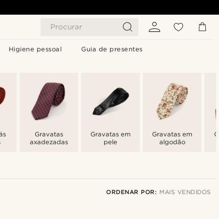
Procurar
Higiene pessoal
Guia de presentes
ás
Gravatas
Gravatas em
Gravatas em
G
s
axadezadas
pele
algodão
ORDENAR POR:
MAIS VENDIDOS
Mais vendidos