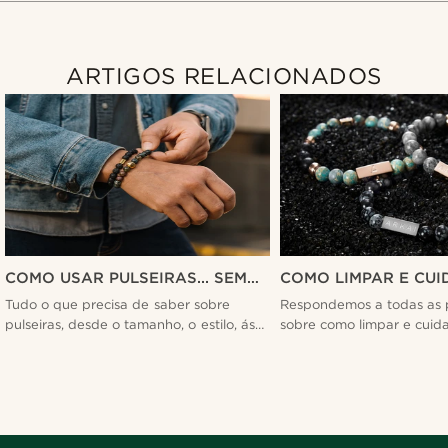
ARTIGOS RELACIONADOS
COMO USAR PULSEIRAS... SEM
COMO LIMPAR E CUI
PARECER QUE SE ESTÁ A
PULSEIRAS PARA HO
Tudo o que precisa de saber sobre
Respondemos a todas as 
ESFORÇAR DEMASIADO
RÁPIDO E FÁCIL - T
pulseiras, desde o tamanho, o estilo, ás
sobre como limpar e cuida
cores e como combiná-las.
para homem. Desde nadar
de contas a dormir com p
inoxidável.