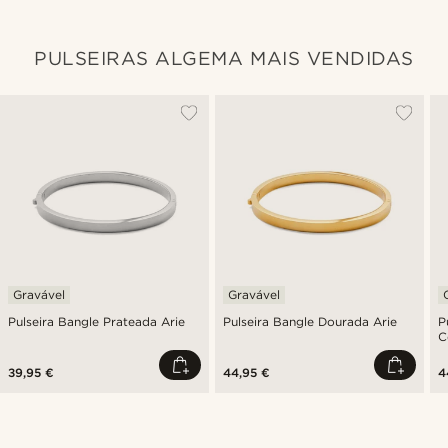
PULSEIRAS ALGEMA MAIS VENDIDAS
Gravável
Gravável
Pulseira Bangle Prateada Arie
Pulseira Bangle Dourada Arie
P
C
39,95 €
44,95 €
4