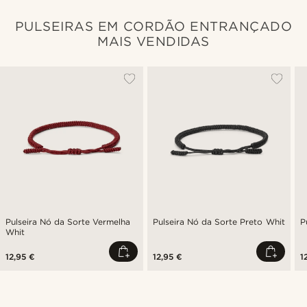
PULSEIRAS EM CORDÃO ENTRANÇADO
MAIS VENDIDAS
Pulseira Nó da Sorte Vermelha
Pulseira Nó da Sorte Preto Whit
P
Whit
12,95 €
12,95 €
1