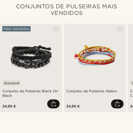
CONJUNTOS DE PULSEIRAS MAIS
VENDIDOS
Mais Vendidos
Gravável
Conjunto de Pulseiras Black On
Conjunto de Pulseiras Walon
C
Black
C
P
24,95 €
24,95 €
2