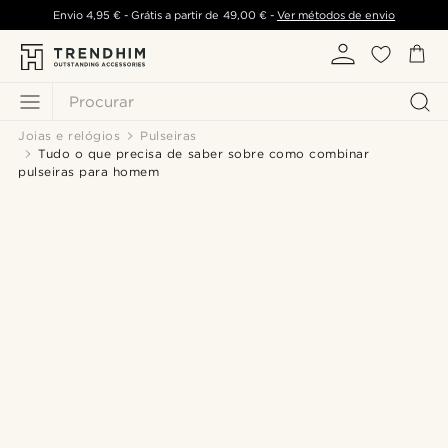
Envio
4,95 €
- Grátis a partir de
49,00 €
-
Ver métodos de envio
Procurar
Joias e relógios
Pulseiras
Tudo o que precisa de saber sobre como combinar
pulseiras para homem