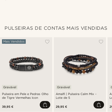
PULSEIRAS DE CONTAS MAIS VENDIDAS
Mais Vendidos
Gravável
Gravável
Pulseira em Pele e Pedras Olho
Amalfi | Pulseira Calm Mix -
A
de Tigre Vermelhas Icon
Lote de 5
L
39,95 €
29,95 €
2