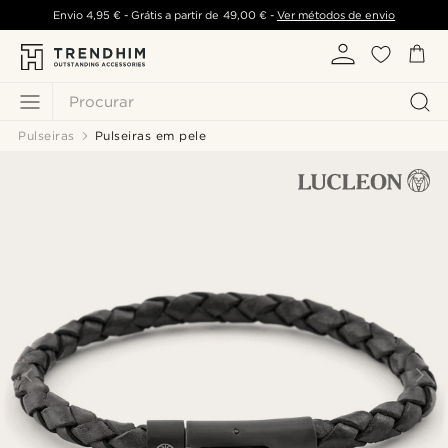
Envio
4,95 €
- Grátis a partir de
49,00 €
-
Ver métodos de envio
Procurar
Pulseiras
Pulseiras em pele