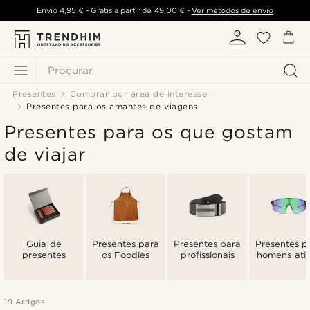
Envio
4,95 €
- Grátis a partir de
49,00 €
-
Ver métodos de envio
Procurar
Presentes
Comprar por área de interesse
Presentes para os amantes de viagens
Presentes para os que gostam
de viajar
Guia de
Presentes para
Presentes para
Presentes p
presentes
os Foodies
profissionais
homens ati
19 Artigos