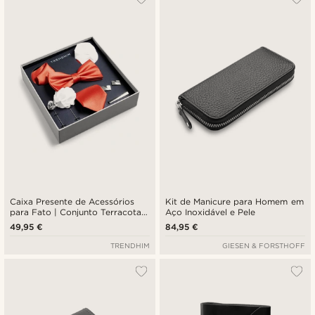
Caixa Presente de Acessórios
Kit de Manicure para Homem em
para Fato | Conjunto Terracota,
Aço Inoxidável e Pele
Branco e Prateado
49,95 €
84,95 €
TRENDHIM
GIESEN & FORSTHOFF