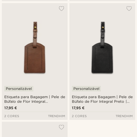
Personalizável
Personalizável
Etiqueta para Bagagem | Pele de
Etiqueta para Bagagem | Pele de
Búfalo de Flor Integral
Búfalo de Flor Integral Preto |
Castanho-escuro | Redonda
Redonda
17,95 €
17,95 €
2 CORES
TRENDHIM
2 CORES
TRENDHIM