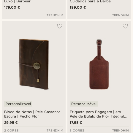
Luxo | Barbear
Cuidados para a Barba
179,00 €
199,00 €
TRENDHIM
TRENDHIM
Personalizável
Personalizável
Bloco de Notas | Pele Castanha
Etiqueta para Bagagem | em
Escura | Fecho Flor
Pele de Búfalo de Flor Integral
Castanho-claro Montreal
29,95 €
17,95 €
2 CORES
TRENDHIM
3 CORES
TRENDHIM