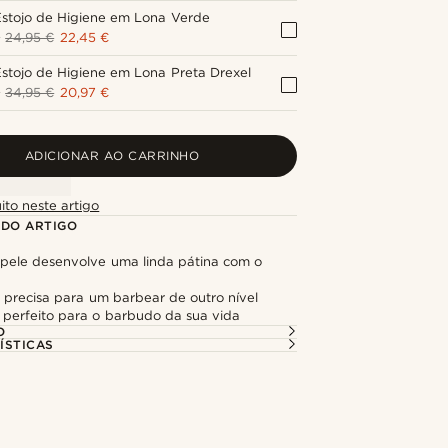
stojo de Higiene em Lona Verde
+
24,95 €
22,45 €
stojo de Higiene em Lona Preta Drexel
+
34,95 €
20,97 €
ADICIONAR AO CARRINHO
ito neste artigo
 DO ARTIGO
pele desenvolve uma linda pátina com o
 precisa para um barbear de outro nível
 perfeito para o barbudo da sua vida
O
ÍSTICAS