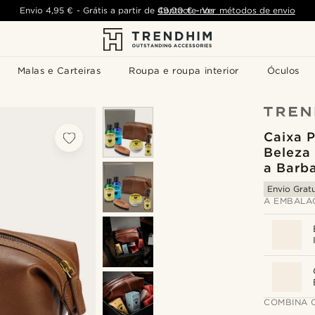
Envio
4,95 €
-
Grátis a partir de
Contacte-nos
49,00 €
-
Ver métodos de envio
Malas e Carteiras
Roupa e roupa interior
Óculos
Caixa 
Beleza
a Barb
Envio Gratu
A EMBALA
COMBINA 