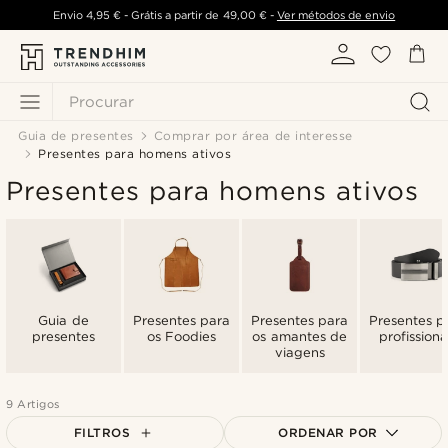
Envio
4,95 €
- Grátis a partir de
49,00 €
-
Ver métodos de envio
Procurar
Guia de presentes
Comprar por área de interesse
Presentes para homens ativos
Presentes para homens ativos
Guia de
Presentes para
Presentes para
Presentes p
presentes
os Foodies
os amantes de
profissiona
viagens
9 Artigos
FILTROS
ORDENAR POR