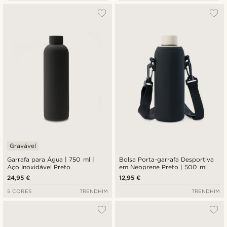
Mais vendidos
Novidades
Preço mais baixo
Preço mais alto
Gravável
Garrafa para Água | 750 ml |
Bolsa Porta-garrafa Desportiva
Aço Inoxidável Preto
em Neoprene Preto | 500 ml
24,95 €
12,95 €
5 CORES
TRENDHIM
TRENDHIM