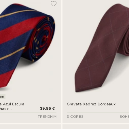
ium
 Azul Escura
Gravata Xadrez Bordeaux
39,95 €
has e
cm
TRENDHIM
3 CORES
BOHE