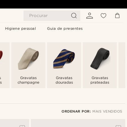
Procurar
Higiene pessoal
Guia de presentes
s
Gravatas
Gravatas
Gravatas
s
champagne
douradas
prateadas
ORDENAR POR:
MAIS VENDIDOS
Mais vendidos