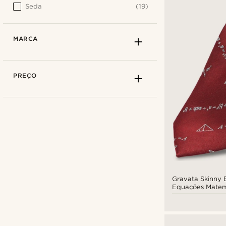
Seda
(19)
MARCA
PREÇO
Gravata Skinny
Equações Matem
Bohemian Revolt
(8)