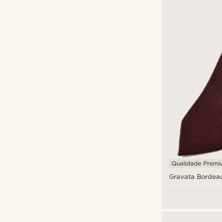
Fawler
(1)
Fort Tempus
(2)
Tailor Toki
(19)
Trendhim
(27)
€
€
Warren Asher
(1)
Qualidade Prem
Gravata Bordeau