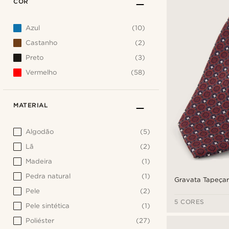
COR
Azul
(10)
Castanho
(2)
Preto
(3)
Vermelho
(58)
MATERIAL
Algodão
(5)
Lã
(2)
Madeira
(1)
Pedra natural
(1)
Gravata Tapeça
Pele
(2)
5 CORES
Pele sintética
(1)
Poliéster
(27)