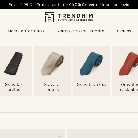
Envio
4,95 €
-
Grátis a partir de
Contacte-nos
49,00 €
-
Ver métodos de envio
Malas e Carteiras
Roupa e roupa interior
Óculos
Gravatas
Gravatas
Gravatas azuis
Gravata
pretas
beges
castanha