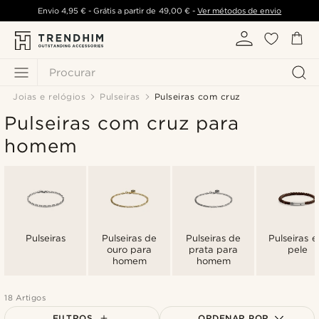
Envio
4,95 €
- Grátis a partir de
49,00 €
-
Ver métodos de envio
Procurar
Joias e relógios
Pulseiras
Pulseiras com cruz
Pulseiras com cruz para
homem
Pulseiras
Pulseiras de
Pulseiras de
Pulseiras 
ouro para
prata para
pele
homem
homem
18 Artigos
FILTROS
ORDENAR POR