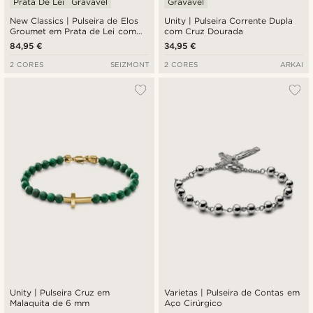
Prata De Lei
Gravável
Gravável
New Classics | Pulseira de Elos
Unity | Pulseira Corrente Dupla
Groumet em Prata de Lei com
com Cruz Dourada
Cruz de 2 mm
84,95 €
34,95 €
2 CORES
SEIZMONT
2 CORES
ARKAI
Unity | Pulseira Cruz em
Varietas | Pulseira de Contas em
Malaquita de 6 mm
Aço Cirúrgico