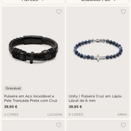
Mais vendidos
Novidades
Preço mais baixo
Preço mais alto
Gravável
Pulseira em Aço Inoxidável e
Unity | Pulseira Cruz em Lápis-
Pele Trançada Preta com Cruz
Lázuli de 6 mm
39,95 €
39,95 €
2 CORES
LUCLEON
3 CORES
ARKAI