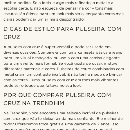
melhor pedida. Se a ideia é algo mais refinado, o metal é a
escolha certa. E não esqueça de pensar na cor – tons mais
escuros são ótimos para um look mais sério, enquanto cores mais
claras podem dar um ar mais descontraído.
DICAS DE ESTILO PARA PULSEIRA COM
CRUZ
A pulseira com cruz é super versátil e pode ser usada em
diversas ocasiões. Combine-a com uma camiseta básica e jeans
para um visual despojado, ou use-a com uma camisa elegante
para um evento mais formal. Se você gosta de ousar, misture
diferentes materiais e cores. Pulseiras de couro combinadas com
metal criam um contraste incrível. E não tenha medo de brincar
com as cores – uma pulseira com cruz em tons mais vibrantes
pode ser o toque que faltava no seu look.
POR QUE COMPRAR PULSEIRA COM
CRUZ NA TRENDHIM
Na Trendhim, você encontra uma seleção incrível de pulseiras
com cruz que vão te deixar ainda mais confiante. E o melhor de
tudo? Oferecemos troca grátis e uma garantia de 2 anos. Isso
mesmo, você pode comprar sem medo, sabendo que está