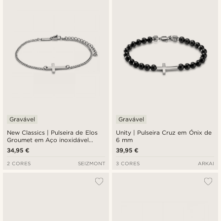
Gravável
Gravável
New Classics | Pulseira de Elos
Unity | Pulseira Cruz em Ónix de
Groumet em Aço inoxidável
6 mm
Prateado com Cruz de 2 mm
34,95 €
39,95 €
2 CORES
SEIZMONT
3 CORES
ARKAI