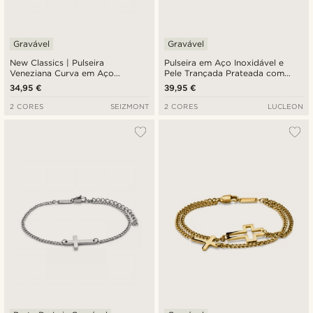
Gravável
Gravável
New Classics | Pulseira
Pulseira em Aço Inoxidável e
Veneziana Curva em Aço
Pele Trançada Prateada com
inoxidável Prateado com Cruz
Cruz
34,95 €
39,95 €
de 3 mm
2 CORES
SEIZMONT
2 CORES
LUCLEON