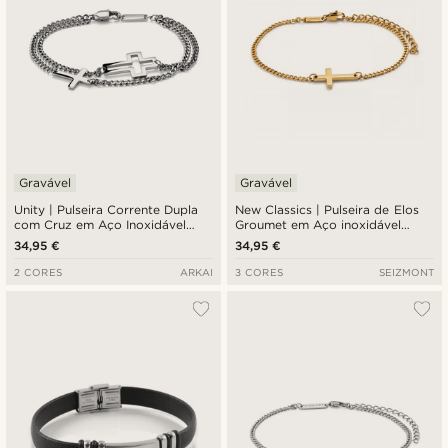
Gravável
Gravável
Unity | Pulseira Corrente Dupla
New Classics | Pulseira de Elos
com Cruz em Aço Inoxidável
Groumet em Aço inoxidável
Prateado
Dourado com Cruz de 2 mm
34,95 €
34,95 €
2 CORES
ARKAI
3 CORES
SEIZMONT